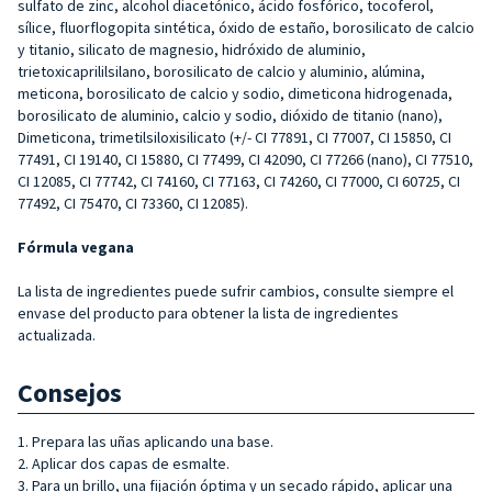
sulfato de zinc, alcohol diacetónico, ácido fosfórico, tocoferol,
sílice, fluorflogopita sintética, óxido de estaño, borosilicato de calcio
y titanio, silicato de magnesio, hidróxido de aluminio,
trietoxicaprililsilano, borosilicato de calcio y aluminio, alúmina,
meticona, borosilicato de calcio y sodio, dimeticona hidrogenada,
borosilicato de aluminio, calcio y sodio, dióxido de titanio (nano),
Dimeticona, trimetilsiloxisilicato (+/- CI 77891, CI 77007, CI 15850, CI
77491, CI 19140, CI 15880, CI 77499, CI 42090, CI 77266 (nano), CI 77510,
CI 12085, CI 77742, CI 74160, CI 77163, CI 74260, CI 77000, CI 60725, CI
77492, CI 75470, CI 73360, CI 12085).
Fórmula vegana
La lista de ingredientes puede sufrir cambios, consulte siempre el
envase del producto para obtener la lista de ingredientes
actualizada.
Consejos
1. Prepara las uñas aplicando una base.
2. Aplicar dos capas de esmalte.
3. Para un brillo, una fijación óptima y un secado rápido, aplicar una