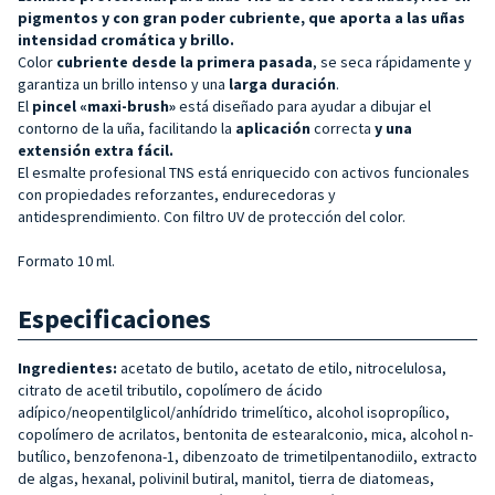
pigmentos y con gran poder cubriente, que aporta a las uñas
intensidad cromática y brillo.
Color
cubriente desde la primera pasada
, se seca rápidamente y
garantiza un brillo intenso y una
larga duración
.
El
pincel «maxi-brush»
está diseñado para ayudar a dibujar el
contorno de la uña, facilitando la
aplicación
correcta
y una
extensión extra fácil.
El esmalte profesional TNS está enriquecido con activos funcionales
con propiedades reforzantes, endurecedoras y
antidesprendimiento. Con filtro UV de protección del color.
Formato 10 ml.
Especificaciones
Ingredientes:
acetato de butilo, acetato de etilo, nitrocelulosa,
citrato de acetil tributilo, copolímero de ácido
adípico/neopentilglicol/anhídrido trimelítico, alcohol isopropílico,
copolímero de acrilatos, bentonita de estearalconio, mica, alcohol n-
butílico, benzofenona-1, dibenzoato de trimetilpentanodiilo, extracto
de algas, hexanal, polivinil butiral, manitol, tierra de diatomeas,