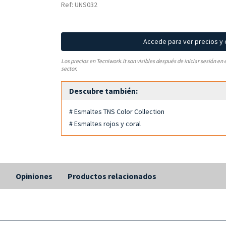
Ref: UNS032
Accede para ver precios y
Los precios en Tecniwork.it son visibles después de iniciar sesión en 
sector.
Descubre también:
# Esmaltes TNS Color Collection
# Esmaltes rojos y coral
s
Opiniones
Productos relacionados