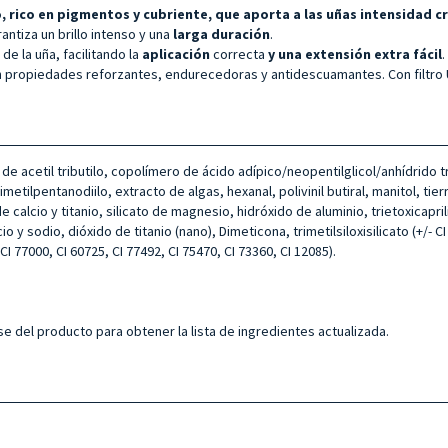
, rico en pigmentos y cubriente, que aporta a las uñas intensidad cr
antiza un brillo intenso y una
larga duración
.
de la uña, facilitando la
aplicación
correcta
y una extensión extra fácil
.
n propiedades reforzantes, endurecedoras y antidescuamantes. Con filtro U
o de acetil tributilo, copolímero de ácido adípico/neopentilglicol/anhídrido t
etilpentanodiilo, extracto de algas, hexanal, polivinil butiral, manitol, tie
e calcio y titanio, silicato de magnesio, hidróxido de aluminio, trietoxicapri
y sodio, dióxido de titanio (nano), Dimeticona, trimetilsiloxisilicato (+/- CI
CI 77000, CI 60725, CI 77492, CI 75470, CI 73360, CI 12085).
e del producto para obtener la lista de ingredientes actualizada.