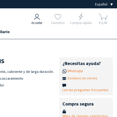
Acceder
Favoritos
Compra rápida
€ 0,00
liario
NS
¿Necesitas ayuda?
Whatsapp
ante, cubriente y de larga duración.
Envíanos un correo
scascaramiento
lor
Lee las preguntas frecuentes
Compra segura
Miles de clientes satisfechos