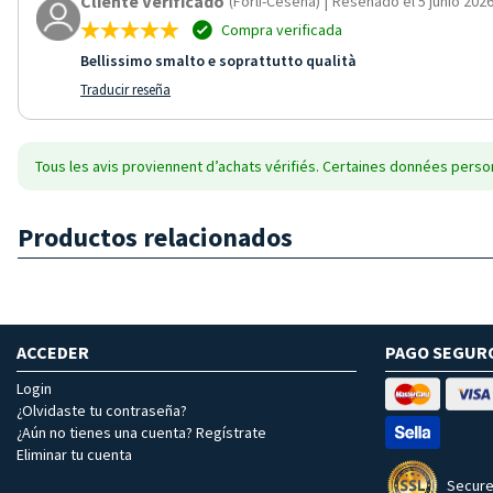
Cliente Verificado
(Forli-Cesena)
|
Reseñado el 5 junio 202
Compra verificada
Bellissimo smalto e soprattutto qualità
Traducir reseña
Tous les avis proviennent d’achats vérifiés. Certaines données person
Productos relacionados
ACCEDER
PAGO SEGUR
Login
¿Olvidaste tu contraseña?
¿Aún no tienes una cuenta? Regístrate
Eliminar tu cuenta
Secure