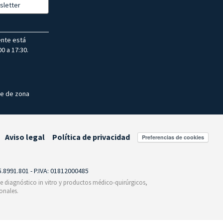
sletter
ente está
0 a 17:30.
te de zona
Aviso legal
Política de privacidad
Preferencias de cookies
55.8991.801 - P.IVA: 01812000485
 de diagnóstico in vitro y productos médico-quirúrgicos,
onales.