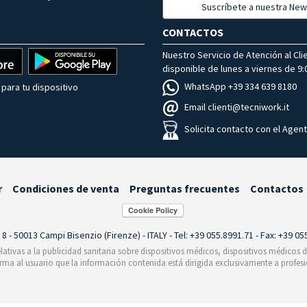
Suscríbete a nuestra New
CONTACTOS
Nuestro Servicio de Atención al Cli
disponible de lunes a viernes de 9:0
WhatsApp +39 334 639 8180
para tu dispositivo
Email clienti@tecniwork.it
Solicita contacto con el Agen
r
Condiciones de venta
Preguntas frecuentes
Contactos
i 8 - 50013 Campi Bisenzio (Firenze) - ITALY - Tel: +39 055.8991.71 - Fax: +39 0
relativas a la publicidad sanitaria sobre dispositivos médicos, dispositivos médicos
orma al usuario que la información contenida está dirigida exclusivamente a profesi