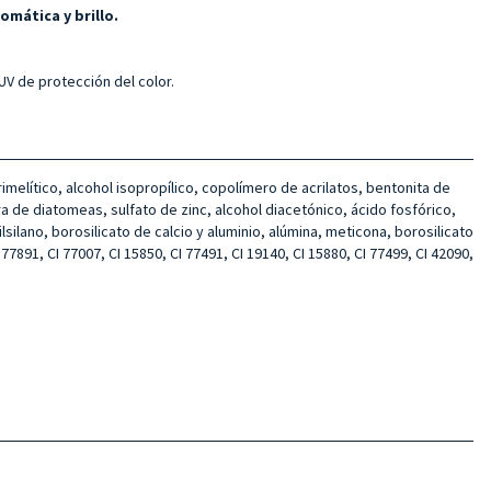
omática y brillo.
V de protección del color.
rimelítico, alcohol isopropílico, copolímero de acrilatos, bentonita de
rra de diatomeas, sulfato de zinc, alcohol diacetónico, ácido fosfórico,
lilsilano, borosilicato de calcio y aluminio, alúmina, meticona, borosilicato
 77891, CI 77007, CI 15850, CI 77491, CI 19140, CI 15880, CI 77499, CI 42090,