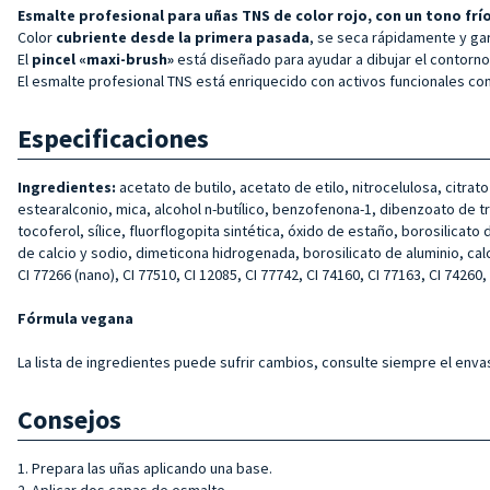
Esmalte profesional para uñas TNS de color rojo, con un tono frío
Color
cubriente desde la primera pasada
, se seca rápidamente y gar
El
pincel «maxi-brush»
está diseñado para ayudar a dibujar el contorno 
El esmalte profesional TNS está enriquecido con activos funcionales co
Especificaciones
Ingredientes:
acetato de butilo, acetato de etilo, nitrocelulosa, citrat
estearalconio, mica, alcohol n-butílico, benzofenona-1, dibenzoato de trim
tocoferol, sílice, fluorflogopita sintética, óxido de estaño, borosilicato d
de calcio y sodio, dimeticona hidrogenada, borosilicato de aluminio, calcio 
CI 77266 (nano), CI 77510, CI 12085, CI 77742, CI 74160, CI 77163, CI 74260, 
Fórmula vegana
La lista de ingredientes puede sufrir cambios, consulte siempre el envas
Consejos
1. Prepara las uñas aplicando una base.
2. Aplicar dos capas de esmalte.