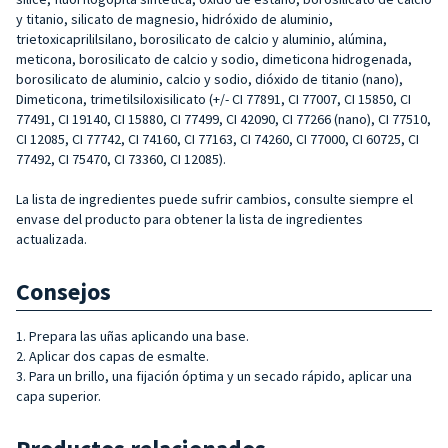
y titanio, silicato de magnesio, hidróxido de aluminio,
trietoxicaprililsilano, borosilicato de calcio y aluminio, alúmina,
meticona, borosilicato de calcio y sodio, dimeticona hidrogenada,
borosilicato de aluminio, calcio y sodio, dióxido de titanio (nano),
Dimeticona, trimetilsiloxisilicato (+/- CI 77891, CI 77007, CI 15850, CI
77491, CI 19140, CI 15880, CI 77499, CI 42090, CI 77266 (nano), CI 77510,
CI 12085, CI 77742, CI 74160, CI 77163, CI 74260, CI 77000, CI 60725, CI
77492, CI 75470, CI 73360, CI 12085).
La lista de ingredientes puede sufrir cambios, consulte siempre el
envase del producto para obtener la lista de ingredientes
actualizada.
Consejos
1. Prepara las uñas aplicando una base.
2. Aplicar dos capas de esmalte.
3. Para un brillo, una fijación óptima y un secado rápido, aplicar una
capa superior.