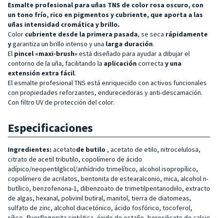
Esmalte profesional para uñas TNS de color rosa oscuro, con
un tono frío, rico en pigmentos y cubriente, que aporta a las
uñas intensidad cromática y brillo.
Color
cubriente desde la primera pasada
, se seca
rápidamente
y
garantiza un brillo intenso y una
larga duración
.
El
pincel «maxi-brush»
está diseñado para ayudar a dibujar el
contorno de la uña, facilitando la
aplicación
correcta
y una
extensión extra fácil
.
El esmalte profesional TNS está enriquecido con activos funcionales
con propiedades reforzantes, endurecedoras y anti-descamación.
Con filtro UV de protección del color.
Especificaciones
Ingredientes:
acetato
de butilo
, acetato de etilo, nitrocelulosa,
citrato de acetil tributilo, copolímero de ácido
adípico/neopentilglicol/anhídrido trimelítico, alcohol isopropílico,
copolímero de acrilatos, bentonita de estearalconio, mica, alcohol n-
butílico, benzofenona-1, dibenzoato de trimetilpentanodiilo, extracto
de algas, hexanal, polivinil butiral, manitol, tierra de diatomeas,
sulfato de zinc, alcohol diacetónico, ácido fosfórico, tocoferol,
sílice, fluorflogopita sintética, óxido de estaño, borosilicato de calcio