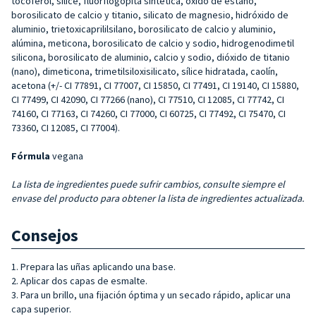
tocoferol, sílice, fluorflogopita sintética, óxido de estaño,
borosilicato de calcio y titanio, silicato de magnesio, hidróxido de
aluminio, trietoxicaprililsilano, borosilicato de calcio y aluminio,
alúmina, meticona, borosilicato de calcio y sodio, hidrogenodimetil
silicona, borosilicato de aluminio, calcio y sodio, dióxido de titanio
(nano), dimeticona, trimetilsiloxisilicato, sílice hidratada, caolín,
acetona (+/- CI 77891, CI 77007, CI 15850, CI 77491, CI 19140, CI 15880,
CI 77499, CI 42090, CI 77266 (nano), CI 77510, CI 12085, CI 77742, CI
74160, CI 77163, CI 74260, CI 77000, CI 60725, CI 77492, CI 75470, CI
73360, CI 12085, CI 77004).
Fórmula
vegana
La lista de ingredientes puede sufrir cambios, consulte siempre el
envase del producto para obtener la lista de ingredientes actualizada.
Consejos
1. Prepara las uñas aplicando una base.
2. Aplicar dos capas de esmalte.
3. Para un brillo, una fijación óptima y un secado rápido, aplicar una
capa superior.