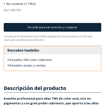
No contiene CI 77820
Ref: UNS709
Accede para ver precios y comprar
Los precios en Tecniwork.it son visibles después de iniciar sesión en el sitio web
reservado a profesionales del sector.
Descubre también:
# Esmaltes TNS Color Collection
# Esmaltes azules y verdes
Descripción del producto
Esmalte profesional para uñas TNS de color azul, rico en
pigmentos y con gran poder cubriente, que aporta a las uñas