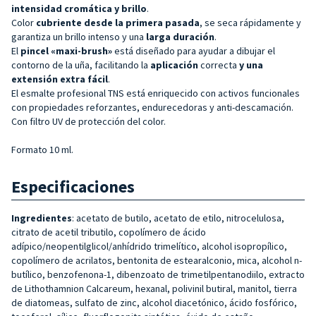
intensidad cromática y brillo
.
Color
cubriente desde la primera pasada
, se seca rápidamente y
garantiza un brillo intenso y una
larga duración
.
El
pincel «maxi-brush»
está diseñado para ayudar a dibujar el
contorno de la uña, facilitando la
aplicación
correcta
y una
extensión extra fácil
.
El esmalte profesional TNS está enriquecido con activos funcionales
con propiedades reforzantes, endurecedoras y anti-descamación.
Con filtro UV de protección del color.
Formato 10 ml.
Especificaciones
Ingredientes
: acetato de butilo, acetato de etilo, nitrocelulosa,
citrato de acetil tributilo, copolímero de ácido
adípico/neopentilglicol/anhídrido trimelítico, alcohol isopropílico,
copolímero de acrilatos, bentonita de estearalconio, mica, alcohol n-
butílico, benzofenona-1, dibenzoato de trimetilpentanodiilo, extracto
de Lithothamnion Calcareum, hexanal, polivinil butiral, manitol, tierra
de diatomeas, sulfato de zinc, alcohol diacetónico, ácido fosfórico,