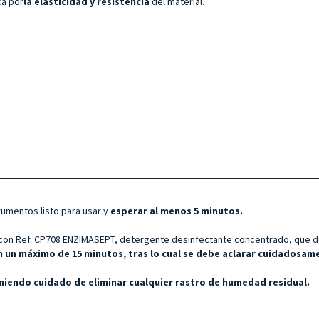
ca por
la elasticidad y
resistencia
del material.
rumentos listo para usar y
esperar al menos 5 minutos.
con Ref. CP708 ENZIMASEPT, detergente desinfectante concentrado, que deb
n un máximo de 15 minutos, tras lo cual se debe aclarar cuidadosa
iendo cuidado de eliminar cualquier rastro de humedad residual.