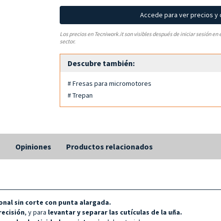
Accede para ver precios y
Los precios en Tecniwork.it son visibles después de iniciar sesión en 
sector.
Descubre también:
# Fresas para micromotores
# Trepan
s
Opiniones
Productos relacionados
nal sin corte con punta alargada.
recisión
, y para
levantar y separar las cutículas de la uña.