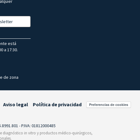
alquier
sletter
ente está
0 a 17:30.
te de zona
Aviso legal
Política de privacidad
Preferencias de cookies
55.8991.801 - P.IVA: 01812000485
 de diagnóstico in vitro y productos médico-quirúrgicos,
onales.