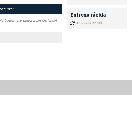
 comprar
Entrega rápida
el sitio web reservado a profesionales del
en 24/48 horas