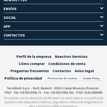
ENVÍOS
SOCIAL
APP
CONTACTOS
Perfil de la empresa
Nuestros Servicios
Cómo comprar
Condiciones de venta
Preguntas frecuentes
Contactos
Aviso legal
Política de privacidad
Preferencias de cookies
TecniWork S.p.A. - Via R. Benini 8 - 50013 Campi Bisenzio (Firenze) -
ITALY - Tel: +39 055.8991.71 - Fax: +39 055.8991.801 - P.IVA: 01812000485
De acuerdo con las directrices del Ministerio de Salud relativas a la publicidad
sanitaria sobre dispositivos médicos, dispositivos médicos de diagnóstico in
vitro y productos médico-quirúrgicos,