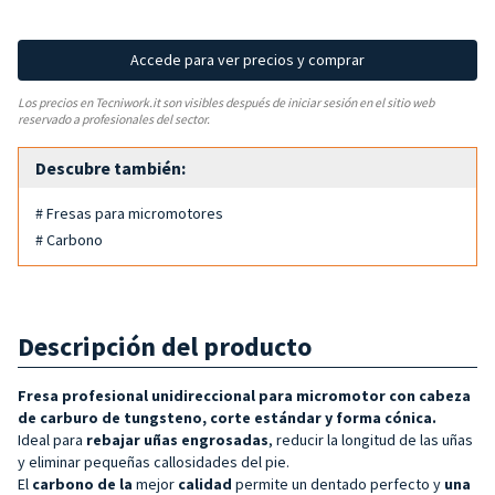
Accede para ver precios y comprar
Los precios en Tecniwork.it son visibles después de iniciar sesión en el sitio web
reservado a profesionales del sector.
Descubre también:
# Fresas para micromotores
# Carbono
Descripción del producto
Fresa profesional unidireccional para micromotor con cabeza
de carburo de tungsteno, corte estándar y
forma cónica.
Ideal para
rebajar
uñas engrosadas
, reducir la longitud de las uñas
y eliminar pequeñas callosidades del pie.
El
carbono de la
mejor
calidad
permite un dentado perfecto y
una