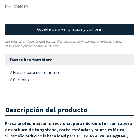
Ref: CM691D
Accede para ver precios y comprar
Los precios en Tecniwork.it son visibles después de iniciar sesión en el sitio web
reservado a profesionales del sector.
Descubre también:
# Fresas para micromotores
# Carbono
Descripción del producto
Fresa profesional unidireccional para micromotor con cabeza
de carburo de tungsteno, corte estándar y punta esférica.
Su tamaño reducido la hace ideal para su uso en
el valle ungueal,