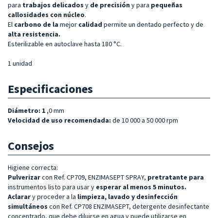
para
trabajos delicados
y
de precisión
y para
pequeñas
callosidades con núcleo
.
El
carbono de la
mejor
calidad
permite un dentado perfecto y de
alta resistencia.
Esterilizable en autoclave hasta 180 °C.
1 unidad
Especificaciones
Diámetro: 1
,0 mm
Velocidad de uso recomendada:
de 10 000 a 50 000 rpm
Consejos
Higiene correcta:
Pulverizar
con Ref. CP709, ENZIMASEPT SPRAY,
pretratante para
instrumentos listo para usar y
esperar al menos 5 minutos.
Aclarar
y proceder a la
limpieza, lavado y desinfección
simultáneos
con Ref. CP708 ENZIMASEPT, detergente desinfectante
concentrado, que debe diluirse en agua y puede utilizarse en