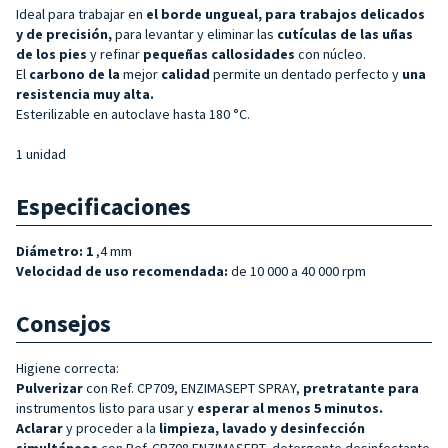
Ideal para trabajar en
el borde ungueal, para
trabajos delicados
y de precisión,
para levantar y eliminar las
cutículas de las uñas
de los pies
y refinar
pequeñas callosidades
con núcleo.
El
carbono de la
mejor
calidad
permite un dentado perfecto y
una
resistencia muy alta.
Esterilizable en autoclave hasta 180 °C.
1 unidad
Especificaciones
Diámetro: 1
,4 mm
Velocidad de uso recomendada:
de 10 000 a 40 000 rpm
Consejos
Higiene correcta:
Pulverizar
con Ref. CP709, ENZIMASEPT SPRAY,
pretratante para
instrumentos listo para usar y
esperar al menos 5 minutos.
Aclarar
y proceder a la
limpieza, lavado y desinfección
simultáneos
con Ref. CP708 ENZIMASEPT, detergente desinfectante