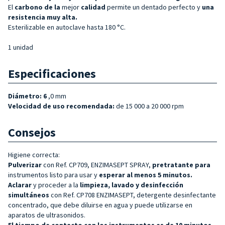
El
carbono de la
mejor
calidad
permite un dentado perfecto y
una
resistencia muy alta.
Esterilizable en autoclave hasta 180 °C.
1 unidad
Especificaciones
Diámetro: 6
,0 mm
Velocidad de uso recomendada:
de 15 000 a 20 000 rpm
Consejos
Higiene correcta:
Pulverizar
con Ref. CP709, ENZIMASEPT SPRAY,
pretratante para
instrumentos listo para usar y
esperar al menos 5 minutos.
Aclarar
y proceder a la
limpieza, lavado y desinfección
simultáneos
con Ref. CP708 ENZIMASEPT, detergente desinfectante
concentrado, que debe diluirse en agua y puede utilizarse en
aparatos de ultrasonidos.
El tiempo de contacto con los instrumentos es de 10 minutos,