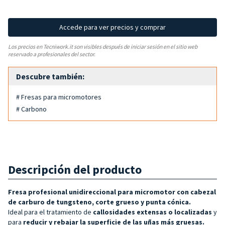
Accede para ver precios y comprar
Los precios en Tecniwork.it son visibles después de iniciar sesión en el sitio web
reservado a profesionales del sector.
Descubre también:
# Fresas para micromotores
# Carbono
Descripción del producto
Fresa profesional unidireccional para micromotor con cabezal
de carburo de tungsteno, corte grueso y punta cónica
.
Ideal para el tratamiento de
callosidades extensas o
localizadas
y
para
reducir y rebajar la superficie de las uñas más gruesas.