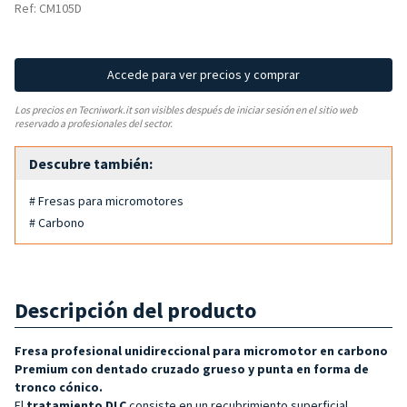
Ref: CM105D
Accede para ver precios y comprar
Los precios en Tecniwork.it son visibles después de iniciar sesión en el sitio web
reservado a profesionales del sector.
Descubre también:
# Fresas para micromotores
# Carbono
Descripción del producto
Fresa profesional unidireccional para micromotor en carbono
Premium con dentado cruzado grueso y punta en forma de
tronco cónico.
El
tratamiento DLC
consiste en un recubrimiento superficial