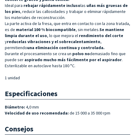
Ideal para
rebajar rápidamente incluso
las
uñas más gruesas de
los
pies
, reducir las callosidades y trabajar o eliminar rápidamente
los materiales de reconstrucción.
La parte activa de la fresa, que entra en contacto con la zona tratada,
es de
material 100 % biocompatible
, sin metales.
Se mantiene
limpia durante el uso
, lo que mejora el
rendimiento del corte
y
reduce
las vibraciones y el sobrecalentamiento
,
permitiendo
una eliminación continua y controlada.
Durante el procesamiento se crea un
polvo no
demasiado fino que
puede ser
aspirado mucho más fácilmente por el aspirador
.
Esterilizable en autoclave hasta 180 °C.
1 unidad
Especificaciones
Diámetro:
4,0 mm
Velocidad de uso recomendada:
de 15 000 a 35 000 rpm
Consejos