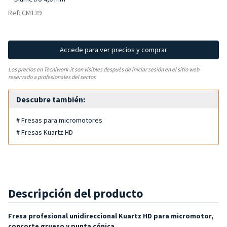
Ref: CM139
Accede para ver precios y comprar
Los precios en Tecniwork.it son visibles después de iniciar sesión en el sitio web
reservado a profesionales del sector.
Descubre también:
# Fresas para micromotores
# Fresas Kuartz HD
Descripción del producto
Fresa profesional unidireccional Kuartz HD para micromotor,
con
corte grueso y punta cónica
.