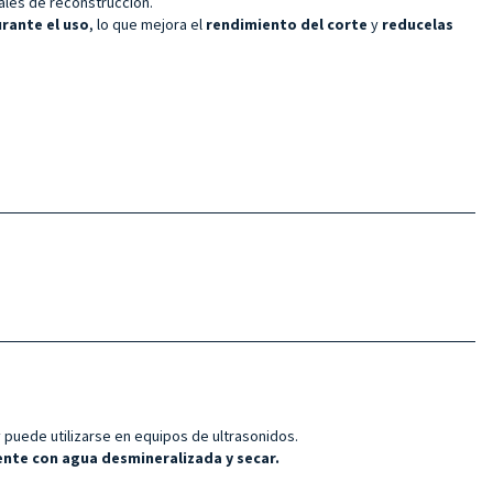
iales de reconstrucción.
rante el uso
, lo que mejora el
rendimiento del corte
y
reduce
las
 puede utilizarse en equipos de ultrasonidos.
ente con agua desmineralizada y secar.