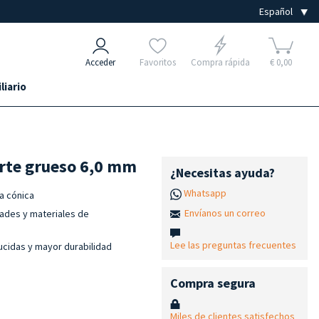
Acceder
Favoritos
Compra rápida
€ 0,00
liario
orte grueso 6,0 mm
¿Necesitas ayuda?
Whatsapp
ta cónica
Envíanos un correo
dades y materiales de
Lee las preguntas frecuentes
ucidas y mayor durabilidad
Compra segura
Miles de clientes satisfechos