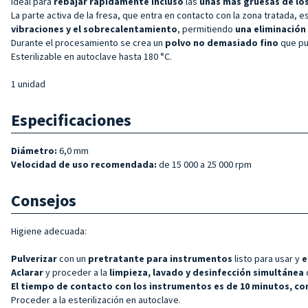
Ideal para
rebajar rápidamente incluso
las
uñas más gruesas de lo
La parte activa de la fresa, que entra en contacto con la zona tratada, 
vibraciones y el sobrecalentamiento
, permitiendo
una eliminación
Durante el procesamiento se crea un
polvo no
demasiado
fino
que p
Esterilizable en autoclave hasta 180 °C.
1 unidad
Especificaciones
Diámetro:
6,0 mm
Velocidad de uso recomendada:
de 15 000 a 25 000 rpm
Consejos
Higiene adecuada:
Pulverizar
con un
pretratante para
instrumentos
listo para usar y
e
Aclarar
y proceder a la
limpieza, lavado y desinfección simultánea
El tiempo de contacto con los instrumentos es de 10 minutos, co
Proceder a la esterilización en autoclave.