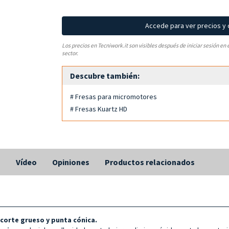
Accede para ver precios y
Los precios en Tecniwork.it son visibles después de iniciar sesión en 
sector.
Descubre también:
# Fresas para micromotores
# Fresas Kuartz HD
s
Vídeo
Opiniones
Productos relacionados
corte grueso y punta cónica
.