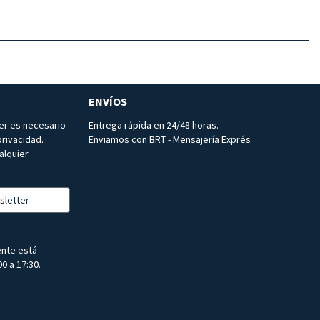
ENVÍOS
ter es necesario
Entrega rápida en 24/48 horas.
rivacidad.
Enviamos con BRT - Mensajería Exprés
alquier
sletter
ente está
0 a 17:30.