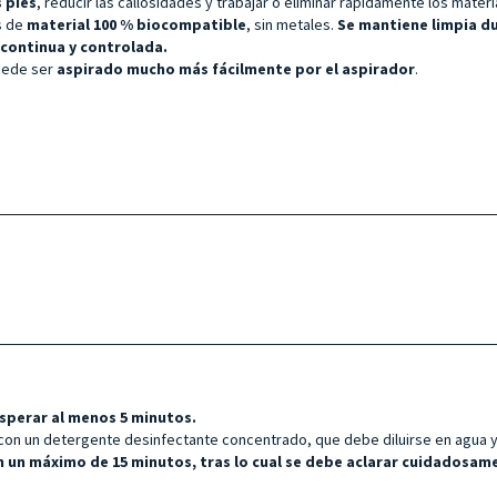
s
pies
, reducir las callosidades y trabajar o eliminar rápidamente los mater
es de
material 100 % biocompatible
, sin metales.
Se mantiene limpia du
 continua y controlada.
uede ser
aspirado mucho más fácilmente por el aspirador
.
sperar al menos 5 minutos.
con un detergente desinfectante concentrado, que debe diluirse en agua y
n un máximo de 15 minutos, tras lo cual se debe aclarar cuidadosam