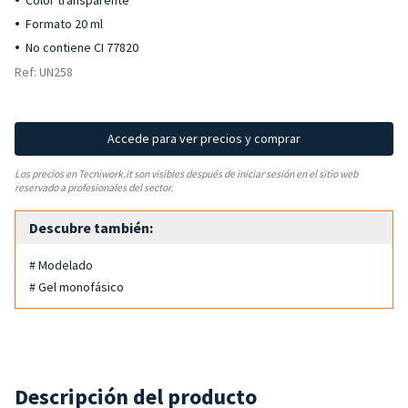
Color transparente
Formato 20 ml
No contiene CI 77820
Ref: UN258
Accede para ver precios y comprar
Los precios en Tecniwork.it son visibles después de iniciar sesión en el sitio web
reservado a profesionales del sector.
Descubre también:
# Modelado
# Gel monofásico
Descripción del producto