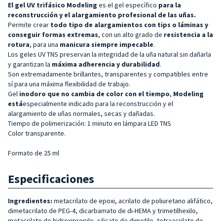
El gel UV trifásico Modeling
es el gel específico
para la
reconstrucción y
el alargamiento profesional
de las uñas.
Permite crear
todo tipo de alargamientos con tips o láminas y
conseguir formas extremas
, con un alto grado de
resistencia a la
rotura
, para una
manicura siempre
impecable
.
Los geles UV TNS preservan la integridad de la uña natural sin dañarla
y garantizan la
máxima adherencia y durabilidad
.
Son extremadamente brillantes, transparentes y compatibles entre
sí para una máxima flexibilidad de trabajo.
Gel
inodoro que no cambia de color
con el tiempo
,
Modeling
está
especialmente indicado para la reconstrucción y el
alargamiento de uñas normales, secas y dañadas.
Tiempo de polimerización: 1 minuto en lámpara LED TNS
Color transparente.
Formato de 25 ml
Especificaciones
Ingredientes:
metacrilato de epoxi, acrilato de poliuretano alifático,
dimetacrilato de PEG-4, dicarbamato de di-HEMA y trimetilhexilo,
metacrilato de hidroxipropilo, silicato de dimetilo, tetraacrilato de