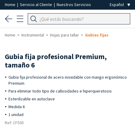
Home
|
Servicio al Cliente
|
Nuestros Servicios
Home
Instrumental
Hojas para tallar
Gubias fijas
Gubia fija profesional Premium,
tamaño 6
Gubia fija profesional de acero inoxidable con mango ergonómico
Premium
Para eliminar todo tipo de callosidades e hiperqueratosis
Esterilizable en autoclave
Medida 6
1 unidad
Ref: CF505