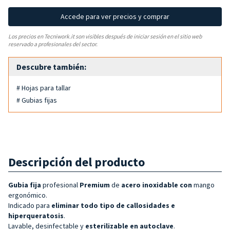
Accede para ver precios y comprar
Los precios en Tecniwork.it son visibles después de iniciar sesión en el sitio web
reservado a profesionales del sector.
Descubre también:
# Hojas para tallar
# Gubias fijas
Descripción del producto
Gubia fija
profesional
Premium
de
acero inoxidable con
mango
ergonómico.
Indicado para
eliminar todo tipo de callosidades e
hiperqueratosis
.
Lavable, desinfectable y
esterilizable en autoclave
.