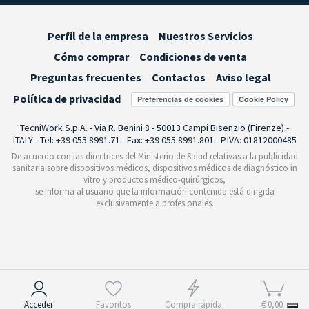
Perfil de la empresa
Nuestros Servicios
Cómo comprar
Condiciones de venta
Preguntas frecuentes
Contactos
Aviso legal
Política de privacidad
Preferencias de cookies
TecniWork S.p.A. - Via R. Benini 8 - 50013 Campi Bisenzio (Firenze) -
ITALY - Tel: +39 055.8991.71 - Fax: +39 055.8991.801 - P.IVA: 01812000485
De acuerdo con las directrices del Ministerio de Salud relativas a la publicidad
sanitaria sobre dispositivos médicos, dispositivos médicos de diagnóstico in
vitro y productos médico-quirúrgicos,
se informa al usuario que la información contenida está dirigida
exclusivamente a profesionales.
Aviso en el momento de la recogida
Acceder
Favoritos
Compra rápida
€ 0,00