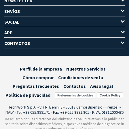
NEWSLETTER
ENVÍOS
SOCIAL
APP
CONTACTOS
Perfil de la empresa
Nuestros Servicios
Cómo comprar
Condiciones de venta
Preguntas frecuentes
Contactos
Aviso legal
Política de privacidad
Preferencias de cookies
TecniWork S.p.A. - Via R. Benini 8 - 50013 Campi Bisenzio (Firenze) -
ITALY - Tel: +39 055.8991.71 - Fax: +39 055.8991.801 - P.IVA: 01812000485
De acuerdo con las directrices del Ministerio de Salud relativas a la publicidad
sanitaria sobre dispositivos médicos, dispositivos médicos de diagnóstico in
vitro y productos médico-quirúrgicos,