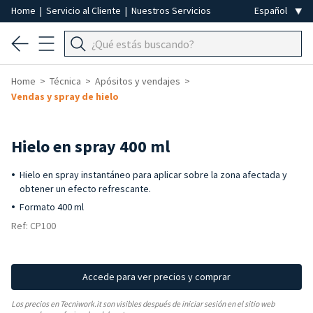
Home
|
Servicio al Cliente
|
Nuestros Servicios
Home
Técnica
Apósitos y vendajes
Vendas y spray de hielo
Hielo en spray 400 ml
Hielo en spray instantáneo para aplicar sobre la zona afectada y
obtener un efecto refrescante.
Formato 400 ml
Ref: CP100
Accede para ver precios y comprar
Los precios en Tecniwork.it son visibles después de iniciar sesión en el sitio web