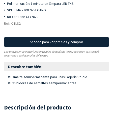
Polimerización: 1 minuto en lámpara LED TNS
SIN HEMA - 100 % VEGANO
No contiene CI 77820
Ref: KITLS2
Accede para ver precios y comprar
Los precios en Tecniwork.it son visibles después de iniciar sesión en el sitio web
reservado a profesionales del sector.
Descubre también:
# Esmalte semipermanente para uñas Laqerìs Studio
# Exhibidores de esmaltes semipermanentes
Descripción del producto