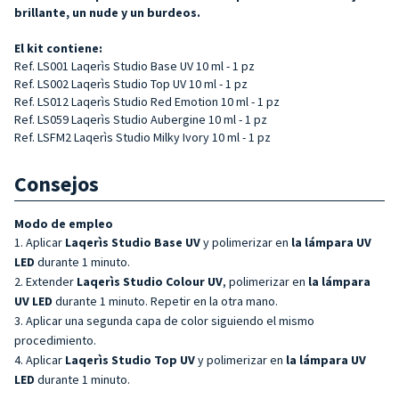
brillante, un nude y un burdeos.
El kit contiene:
Ref. LS001 Laqerìs Studio Base UV 10 ml - 1 pz
Ref. LS002 Laqerìs Studio Top UV 10 ml - 1 pz
Ref. LS012 Laqerìs Studio Red Emotion 10 ml - 1 pz
Ref. LS059 Laqerìs Studio Aubergine 10 ml - 1 pz
Ref. LSFM2 Laqerìs Studio Milky Ivory 10 ml - 1 pz
Consejos
Modo de empleo
Aplicar
Laqerìs Studio Base UV
y polimerizar en
la lámpara UV
LED
durante 1 minuto.
Extender
Laqerìs Studio Colour UV
, polimerizar en
la lámpara
UV LED
durante 1 minuto. Repetir en la otra mano.
Aplicar una segunda capa de color siguiendo el mismo
procedimiento.
Aplicar
Laqerìs Studio Top UV
y polimerizar en
la lámpara UV
LED
durante 1 minuto.