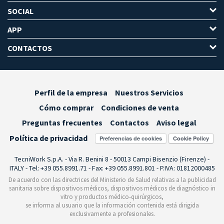
SOCIAL
APP
CONTACTOS
Perfil de la empresa
Nuestros Servicios
Cómo comprar
Condiciones de venta
Preguntas frecuentes
Contactos
Aviso legal
Política de privacidad
Preferencias de cookies
TecniWork S.p.A. - Via R. Benini 8 - 50013 Campi Bisenzio (Firenze) -
ITALY - Tel: +39 055.8991.71 - Fax: +39 055.8991.801 - P.IVA: 01812000485
De acuerdo con las directrices del Ministerio de Salud relativas a la publicidad
sanitaria sobre dispositivos médicos, dispositivos médicos de diagnóstico in
vitro y productos médico-quirúrgicos,
se informa al usuario que la información contenida está dirigida
exclusivamente a profesionales.