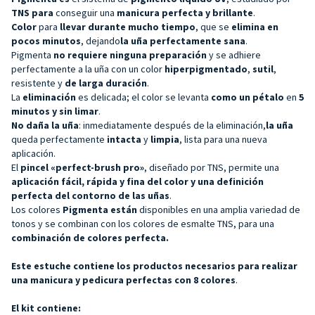
TNS para
conseguir una
manicura perfecta y brillante
.
Color
para
llevar durante mucho tiempo
, que se
elimina en
pocos minutos
, dejando
la uña perfectamente
sana
.
Pigmenta
no requiere ninguna preparación
y se adhiere
perfectamente a la uña con un color
hiperpigmentado
,
sutil
,
resistente y
de larga duración
.
La
eliminación
es delicada; el color se levanta
como un pétalo
en
5
minutos y sin limar
.
No daña la uña
: inmediatamente después de la eliminación,
la uña
queda perfectamente
intacta
y
limpia
, lista para una nueva
aplicación.
El
pincel «perfect-brush pro»
, diseñado por TNS, permite una
aplicación fácil, rápida y fina del color y una definición
perfecta del contorno de las uñas
.
Los colores
Pigmenta están
disponibles en una amplia variedad de
tonos y se combinan con los colores de esmalte TNS, para una
combinación de colores perfecta.
Este estuche contiene los productos necesarios para realizar
una manicura y pedicura perfectas con 8 colores
.
El kit contiene: