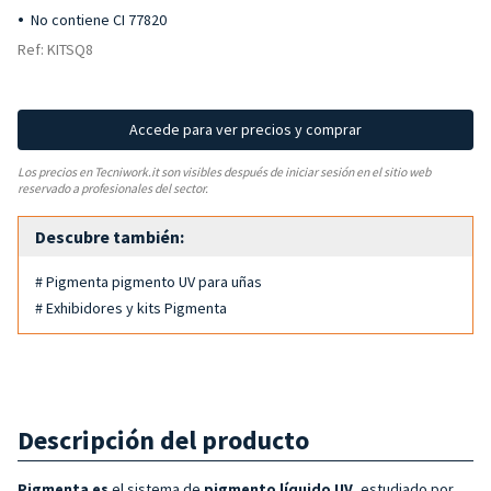
No contiene CI 77820
Ref: KITSQ8
Accede para ver precios y comprar
Los precios en Tecniwork.it son visibles después de iniciar sesión en el sitio web
reservado a profesionales del sector.
Descubre también:
# Pigmenta pigmento UV para uñas
# Exhibidores y kits Pigmenta
Descripción del producto
Pigmenta es
el sistema de
pigmento líquido UV
, estudiado por