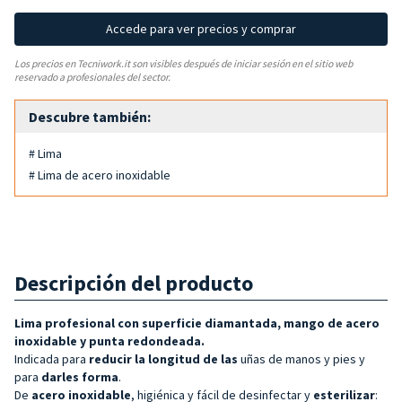
Accede para ver precios y comprar
Los precios en Tecniwork.it son visibles después de iniciar sesión en el sitio web
reservado a profesionales del sector.
Descubre también:
# Lima
# Lima de acero inoxidable
Descripción del producto
Lima profesional con superficie diamantada, mango de acero
inoxidable y punta redondeada.
Indicada para
reducir la longitud de las
uñas de manos y pies y
para
darles forma
.
De
acero inoxidable
, higiénica y fácil de desinfectar y
esterilizar
: