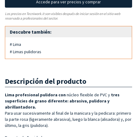
Accede para ver precios y comprar
Los precios en Tecniwork.it son visibles después de iniciar sesión en el sitio web
reservado a profesionales del sector.
Descubre también:
# Lima
# Limas pulidoras
Descripción del producto
Lima profesional pulidora con
núcleo flexible de PVC y
tres
superficies de grano diferente: abrasiva, pulidora y
abrillantadora.
Para usar sucesivamente al final de la manicura y la pedicura: primero
la parte rosa (ligeramente abrasiva), luego la blanca (alisadora) y, por
último, la gris (pulidora).