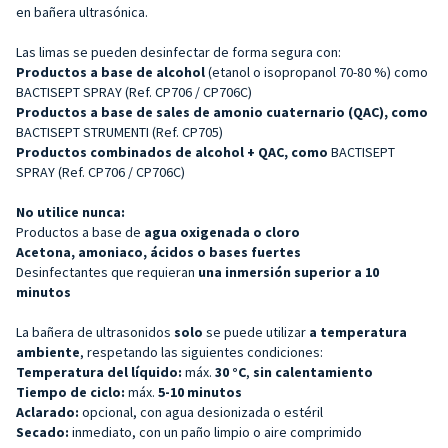
en bañera ultrasónica.
Las limas se pueden desinfectar de forma segura con:
Productos a base de alcohol
(etanol o isopropanol 70-80 %) como
BACTISEPT SPRAY (Ref. CP706 / CP706C)
Productos a base de sales de amonio cuaternario (QAC), como
BACTISEPT STRUMENTI (Ref. CP705)
Productos combinados de alcohol + QAC, como
BACTISEPT
SPRAY (Ref. CP706 / CP706C)
No utilice nunca:
Productos a base de
agua oxigenada o cloro
Acetona, amoniaco, ácidos o bases fuertes
Desinfectantes que requieran
una inmersión superior a 10
minutos
La bañera de ultrasonidos
solo
se puede utilizar
a temperatura
ambiente
, respetando las siguientes condiciones:
Temperatura del líquido:
máx.
30 °C
,
sin calentamiento
Tiempo de ciclo:
máx.
5-10 minutos
Aclarado:
opcional, con agua desionizada o estéril
Secado:
inmediato, con un paño limpio o aire comprimido