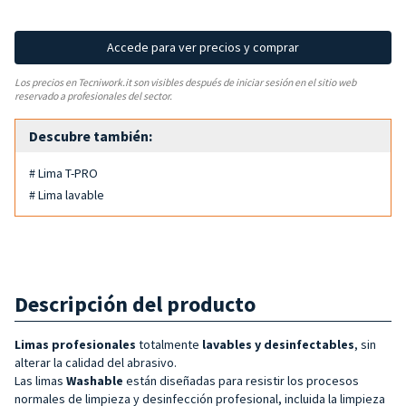
Accede para ver precios y comprar
Los precios en Tecniwork.it son visibles después de iniciar sesión en el sitio web
reservado a profesionales del sector.
Descubre también:
# Lima T-PRO
# Lima lavable
Descripción del producto
Limas profesionales
totalmente
lavables y desinfectables
, sin
alterar la calidad del abrasivo.
Las limas
Washable
están diseñadas para resistir los procesos
normales de limpieza y desinfección profesional, incluida la limpieza