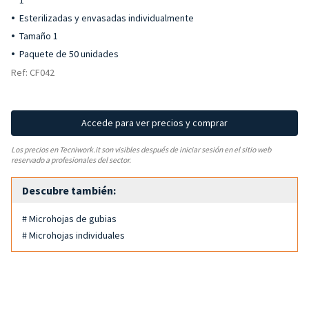
1
Esterilizadas y envasadas individualmente
Tamaño 1
Paquete de 50 unidades
Ref: CF042
Accede para ver precios y comprar
Los precios en Tecniwork.it son visibles después de iniciar sesión en el sitio web
reservado a profesionales del sector.
Descubre también:
# Microhojas de gubias
# Microhojas individuales