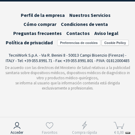
Perfil de la empresa
Nuestros Servicios
Cómo comprar
Condiciones de venta
Preguntas frecuentes
Contactos
Aviso legal
Política de privacidad
Preferencias de cookies
TecniWork S.p.A. - Via R. Benini 8 - 50013 Campi Bisenzio (Firenze) -
ITALY - Tel: +39 055.8991.71 - Fax: +39 055.8991.801 - P.IVA: 01812000485
De acuerdo con las directrices del Ministerio de Salud relativas a la publicidad
sanitaria sobre dispositivos médicos, dispositivos médicos de diagnóstico in
vitro y productos médico-quirúrgicos,
se informa al usuario que la información contenida está dirigida
exclusivamente a profesionales.
Aviso en el momento de la recogida
Acceder
Favoritos
Compra rápida
€ 0,00