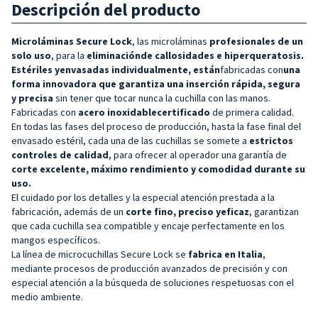
Descripción del producto
Microláminas Secure Lock
, las microláminas
profesionales de un
solo uso
, para la
eliminación
de callosidades e hiperqueratosis.
Estériles y
envasadas individualmente, están
fabricadas con
una
forma innovadora que garantiza una inserción rápida, segura
y precisa
sin tener que tocar nunca la cuchilla con las manos.
Fabricadas con
acero inoxidable
certificado
de primera calidad.
En todas las fases del proceso de producción, hasta la fase final del
envasado estéril, cada una de las cuchillas se somete a
estrictos
controles de calidad
, para ofrecer al operador una garantía de
corte excelente, máximo rendimiento y comodidad durante su
uso.
El cuidado por los detalles y la especial atención prestada a la
fabricación, además de un
corte fino, preciso y
eficaz
, garantizan
que cada cuchilla sea compatible y encaje perfectamente en los
mangos específicos.
La línea de microcuchillas Secure Lock se
fabrica en Italia
,
mediante procesos de producción avanzados de precisión y con
especial atención a la búsqueda de soluciones respetuosas con el
medio ambiente.