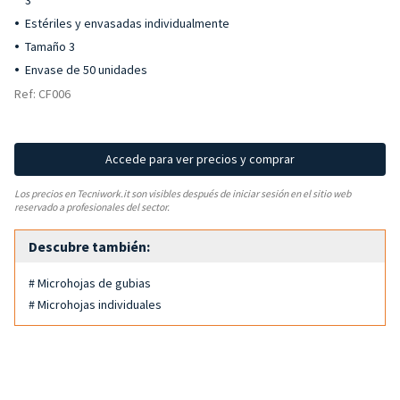
3
Estériles y envasadas individualmente
Tamaño 3
Envase de 50 unidades
Ref: CF006
Accede para ver precios y comprar
Los precios en Tecniwork.it son visibles después de iniciar sesión en el sitio web
reservado a profesionales del sector.
Descubre también:
# Microhojas de gubias
# Microhojas individuales