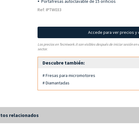
Portafresas autoclavable de 15 orificios
Ref: IPTW033
Accede para ver precios y
Los precios en Tecniwork.it son visibles después de iniciar sesión en 
sector.
Descubre también:
# Fresas para micromotores
# Diamantadas
tos relacionados