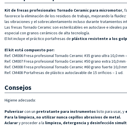
Kit de fresas profesionales Tornado Ceramic para micromotor
, 
favorece la eliminación de los residuos de trabajo, mejorando la fluide
las vibraciones y el sobrecalentamiento incluso durante tratamientos i
Las fresas Tornado Ceramic son esterilizables en autoclave e ideales pa
especial con granos cerámicos de alta tecnología.
El kit incluye el práctico portafresas de
plástico resistente a los gol
El kit está compuesto por:
Ref. CM006 Fresa profesional Tornado Ceramic #35 grano ultra 10,0 mm –
Ref. CM007 Fresa profesional Tornado Ceramic #50 grano extra 10,0 mm –
Ref. CM008 Fresa profesional Tornado Ceramic #60 grano fuerte 10,0 mm 
Ref. CM408 Portafresas de plástico autoclavable de 15 orificios – 1 ud.
Consejos
Higiene adecuada:
Pulverizar
con un
pretratante para
instrumentos
listo para usar, y
Para la limpieza, no utilizar nunca cepillos abrasivos de metal.
Aclarar
y proceder a la
limpieza, detergencia y desinfección simul