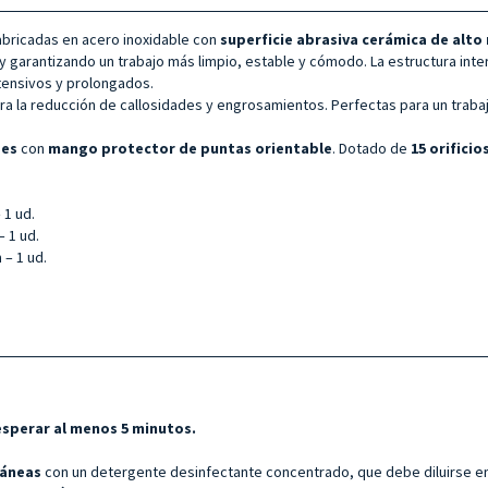
fabricadas en acero inoxidable con
superficie abrasiva cerámica de alto
z y garantizando un trabajo más limpio, estable y cómodo. La estructura int
ntensivos y prolongados.
ra la reducción de callosidades y engrosamientos. Perfectas para un trabaj
pes
con
mango protector de puntas orientable
. Dotado de
15
orificios
 1 ud.
 1 ud.
– 1 ud.
esperar al menos 5 minutos.
táneas
con un detergente desinfectante concentrado, que debe diluirse en