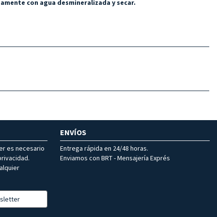
osamente con agua desmineralizada y secar.
ENVÍOS
ter es necesario
Entrega rápida en 24/48 horas.
rivacidad.
Enviamos con BRT - Mensajería Exprés
alquier
sletter