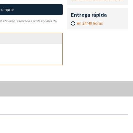
 comprar
Entrega rápida
el sitio web reservado a profesionales del
en 24/48 horas