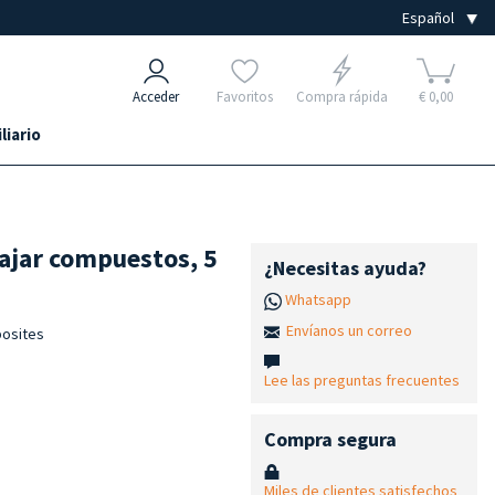
Acceder
Favoritos
Compra rápida
€ 0,00
liario
bajar compuestos, 5
¿Necesitas ayuda?
Whatsapp
Envíanos un correo
posites
Lee las preguntas frecuentes
Compra segura
Miles de clientes satisfechos