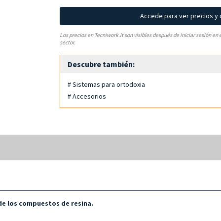
Accede para ver precios y
Los precios en Tecniwork.it son visibles después de iniciar sesión en 
sector.
Descubre también:
# Sistemas para ortodoxia
# Accesorios
de los compuestos de resina.