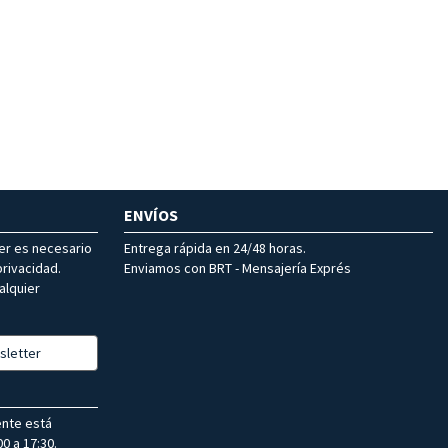
ENVÍOS
ter es necesario
Entrega rápida en 24/48 horas.
rivacidad.
Enviamos con BRT - Mensajería Exprés
alquier
sletter
ente está
0 a 17:30.