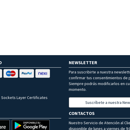
O
NEWSLETTER
Para suscribirte a nuestra newslet
confirmar tus consentimientos de p
Siempre podrás modificarlos en cu
momento.
 Sockets Layer Certificates
Suscríbete a nuestra New
CONTACTOS
Nuestro Servicio de Atención al Cli
disponible de lunes a viernes de 9:0