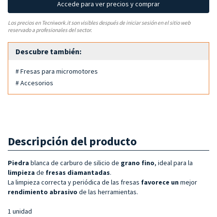
Accede para ver precios y comprar
Los precios en Tecniwork.it son visibles después de iniciar sesión en el sitio web
reservado a profesionales del sector.
Descubre también:
# Fresas para micromotores
# Accesorios
Descripción del producto
Piedra
blanca de carburo de silicio de
grano fino
, ideal para la
limpieza
de
fresas diamantadas
.
La limpieza correcta y periódica de las fresas
favorece un
mejor
rendimiento abrasivo
de las herramientas.
1 unidad