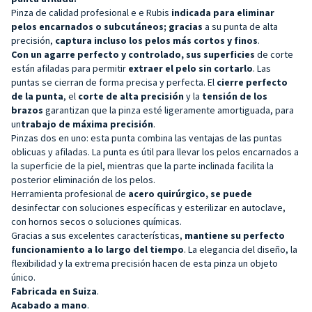
Pinza de calidad profesional e
e Rubis
indicada para eliminar
pelos encarnados o subcutáneos; gracias
a su punta de alta
precisión,
captura incluso los pelos más cortos y finos
.
Con un agarre perfecto y
controlado, sus superficies
de corte
están afiladas para permitir
extraer el pelo sin cortarlo
. Las
puntas se cierran de forma precisa y perfecta. El
cierre perfecto
de la punta
, el
corte de alta precisión
y la
tensión de los
brazos
garantizan que la pinza esté ligeramente amortiguada, para
un
trabajo de máxima precisión
.
Pinzas dos en uno: esta punta combina las ventajas de las puntas
oblicuas y afiladas. La punta es útil para llevar los pelos encarnados a
la superficie de la piel, mientras que la parte inclinada facilita la
posterior eliminación de los pelos.
Herramienta profesional de
acero quirúrgico, se puede
desinfectar con soluciones específicas y esterilizar en autoclave,
con hornos secos o soluciones químicas.
Gracias a sus excelentes características,
mantiene su perfecto
funcionamiento a lo largo del tiempo
. La elegancia del diseño, la
flexibilidad y la extrema precisión hacen de esta pinza un objeto
único.
Fabricada en Suiza
.
Acabado a mano
.