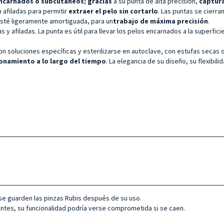
encarnados o subcutáneos; gracias
a su punta de alta precisión,
captura
n afiladas para permitir
extraer el pelo sin cortarlo
. Las puntas se cierra
esté ligeramente amortiguada, para un
trabajo de máxima precisión
.
 afiladas. La punta es útil para llevar los pelos encarnados a la superficie d
n soluciones específicas y esterilizarse en autoclave, con estufas secas 
onamiento a lo largo del tiempo
. La elegancia de su diseño, su flexibil
se guarden las pinzas Rubis después de su uso.
entes, su funcionalidad podría verse comprometida si se caen.