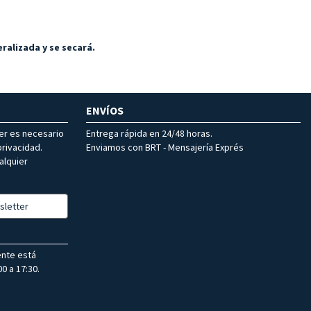
ralizada y se secará.
ENVÍOS
ter es necesario
Entrega rápida en 24/48 horas.
rivacidad.
Enviamos con BRT - Mensajería Exprés
alquier
sletter
ente está
0 a 17:30.