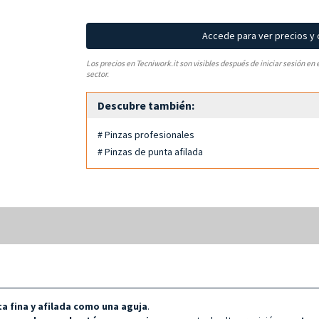
Accede para ver precios y
Los precios en Tecniwork.it son visibles después de iniciar sesión en 
sector.
Descubre también:
# Pinzas profesionales
# Pinzas de punta afilada
s
a fina y afilada como una aguja
.