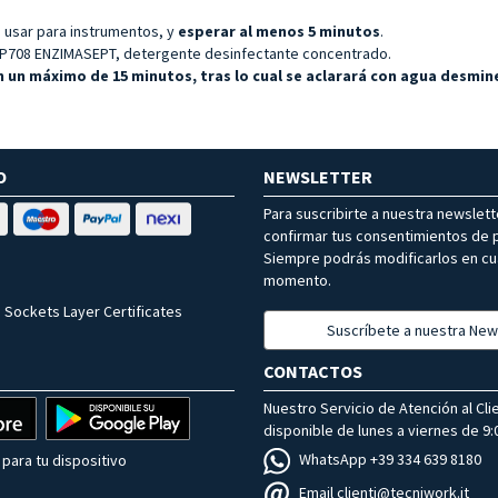
 usar para instrumentos, y
esperar al menos 5 minutos
.
CP708 ENZIMASEPT, detergente desinfectante concentrado.
 un máximo de 15 minutos, tras lo cual se aclarará con agua desmine
O
NEWSLETTER
Para suscribirte a nuestra newslet
confirmar tus consentimientos de p
Siempre podrás modificarlos en cu
momento.
 Sockets Layer Certificates
Suscríbete a nuestra New
CONTACTOS
Nuestro Servicio de Atención al Cli
disponible de lunes a viernes de 9:0
WhatsApp +39 334 639 8180
para tu dispositivo
Email clienti@tecniwork.it