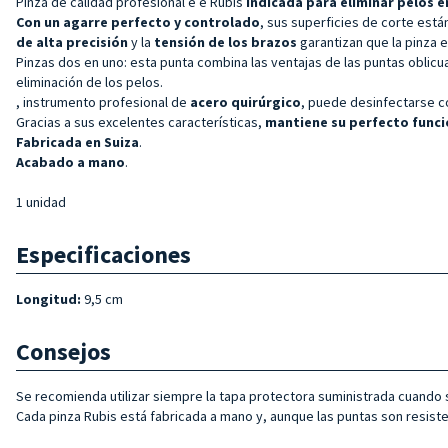
Pinza de calidad profesional e
e Rubis
indicada para eliminar pelos 
Con un agarre perfecto y
controlado
, sus superficies de corte está
de alta precisión
y la
tensión de los brazos
garantizan que la pinza 
Pinzas dos en uno: esta punta combina las ventajas de las puntas oblicuas y
eliminación de los pelos.
, instrumento profesional de
acero quirúrgico
, puede desinfectarse co
Gracias a sus excelentes características,
mantiene su perfecto funci
Fabricada en Suiza
.
Acabado a mano
.
1 unidad
Especificaciones
Longitud:
9,5 cm
Consejos
Se recomienda utilizar siempre la tapa protectora suministrada cuando 
Cada pinza Rubis está fabricada a mano y, aunque las puntas son resist