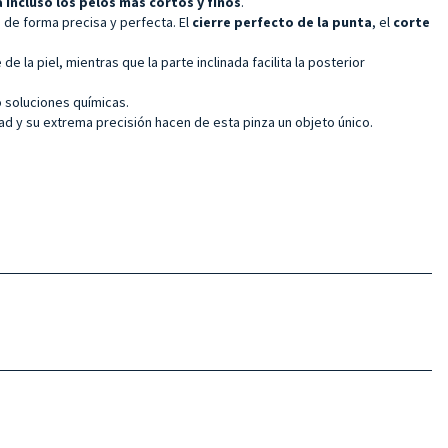
 incluso los pelos más cortos y finos
.
n de forma precisa y perfecta. El
cierre perfecto de la punta
, el
corte
e la piel, mientras que la parte inclinada facilita la posterior
o soluciones químicas.
idad y su extrema precisión hacen de esta pinza un objeto único.