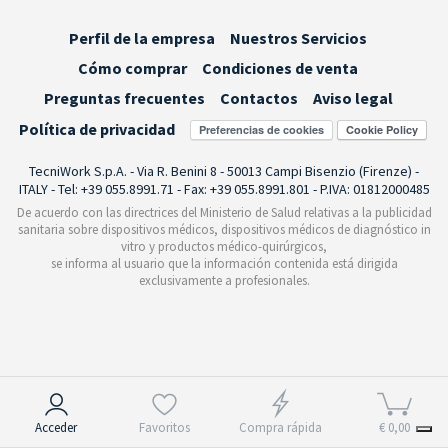
Perfil de la empresa
Nuestros Servicios
Cómo comprar
Condiciones de venta
Preguntas frecuentes
Contactos
Aviso legal
Política de privacidad
Preferencias de cookies
TecniWork S.p.A. - Via R. Benini 8 - 50013 Campi Bisenzio (Firenze) -
ITALY - Tel: +39 055.8991.71 - Fax: +39 055.8991.801 - P.IVA: 01812000485
De acuerdo con las directrices del Ministerio de Salud relativas a la publicidad
sanitaria sobre dispositivos médicos, dispositivos médicos de diagnóstico in
vitro y productos médico-quirúrgicos,
se informa al usuario que la información contenida está dirigida
exclusivamente a profesionales.
Aviso en el momento de la recogida
Acceder
Favoritos
Compra rápida
€ 0,00