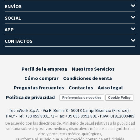
ENVÍOS
SOCIAL
APP
CONTACTOS
Perfil de la empresa
Nuestros Servicios
Cómo comprar
Condiciones de venta
Preguntas frecuentes
Contactos
Aviso legal
Política de privacidad
Preferencias de cookies
TecniWork S.p.A. - Via R. Benini 8 - 50013 Campi Bisenzio (Firenze) -
ITALY - Tel: +39 055.8991.71 - Fax: +39 055.8991.801 - P.IVA: 01812000485
De acuerdo con las directrices del Ministerio de Salud relativas a la publicidad
sanitaria sobre dispositivos médicos, dispositivos médicos de diagnóstico in
vitro y productos médico-quirúrgicos,
se informa al usuario que la información contenida está dirigida