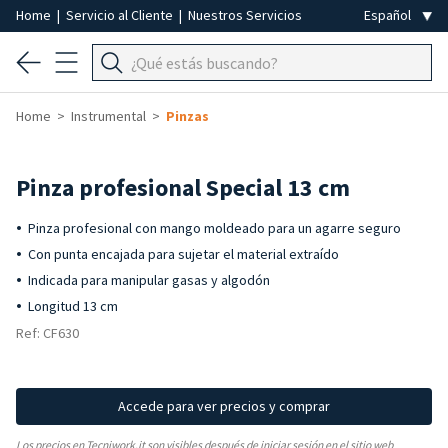
Home
|
Servicio al Cliente
|
Nuestros Servicios
Home
Instrumental
Pinzas
Pinza profesional Special 13 cm
Pinza profesional con mango moldeado para un agarre seguro
Con punta encajada para sujetar el material extraído
Indicada para manipular gasas y algodón
Longitud 13 cm
Ref: CF630
Accede para ver precios y comprar
Los precios en Tecniwork.it son visibles después de iniciar sesión en el sitio web