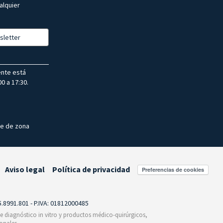
alquier
sletter
ente está
0 a 17:30.
te de zona
Aviso legal
Política de privacidad
Preferencias de cookies
55.8991.801 - P.IVA: 01812000485
 de diagnóstico in vitro y productos médico-quirúrgicos,