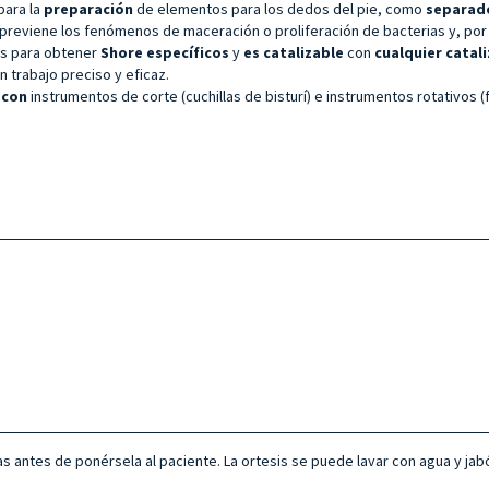
para la
preparación
de elementos para los dedos del pie, como
separado
 previene los fenómenos de maceración o proliferación de bacterias y, por
as para obtener
Shore específicos
y
es catalizable
con
cualquier catal
n trabajo preciso y eficaz.
 con
instrumentos de corte (cuchillas de bisturí) e instrumentos rotativos (
as antes de ponérsela al paciente. La ortesis se puede lavar con agua y jab