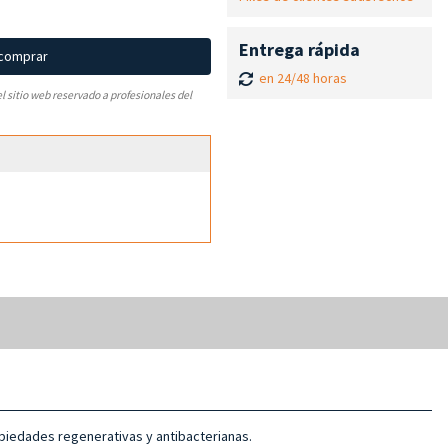
Entrega rápida
 comprar
en 24/48 horas
el sitio web reservado a profesionales del
opiedades regenerativas y antibacterianas.