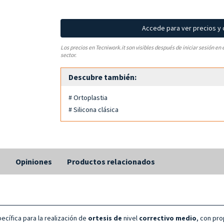
Accede para ver precios y
Los precios en Tecniwork.it son visibles después de iniciar sesión en 
sector.
Descubre también:
# Ortoplastia
# Silicona clásica
s
Opiniones
Productos relacionados
cífica para la realización de
ortesis de
nivel
correctivo medio
, con pr