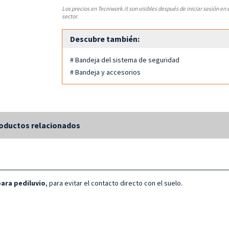
Los precios en Tecniwork.it son visibles después de iniciar sesión en 
sector.
Descubre también:
# Bandeja del sistema de seguridad
# Bandeja y accesorios
oductos relacionados
para pediluvio
, para evitar el contacto directo con el suelo.