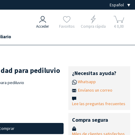
Acceder
Favoritos
Compra rápida
€ 0,00
liario
idad para pediluvio
¿Necesitas ayuda?
Whatsapp
para pediluvio
Envíanos un correo
Lee las preguntas frecuentes
Compra segura
 comprar
Miles de clientes satisfechos