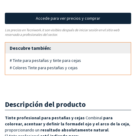
Accede para ver precios y comprar
Los precios en Tecniwork.it son visibles después de iniciar sesión en el sitio web
reservado a profesionales del sector.
Descubre también:
# Tinte para pestañas y tinte para cejas
# Colores Tinte para pestañas y cejas
Descripción del producto
Tinte profesional para pestañas y cejas
Combinal
para
colorear, acentuar y definir la forma
del ojo y el arco de la ceja
,
proporcionando un
resultado absolutamente natural
.
El tinte profesional
está indicado para
: