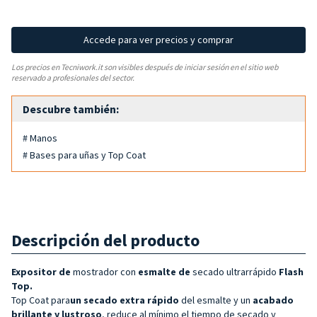
Accede para ver precios y comprar
Los precios en Tecniwork.it son visibles después de iniciar sesión en el sitio web
reservado a profesionales del sector.
Descubre también:
# Manos
# Bases para uñas y Top Coat
Descripción del producto
Expositor de
mostrador con
esmalte de
secado ultrarrápido
Flash
Top.
Top Coat para
un secado extra rápido
del esmalte y un
acabado
brillante y lustroso
, reduce al mínimo el tiempo de secado y