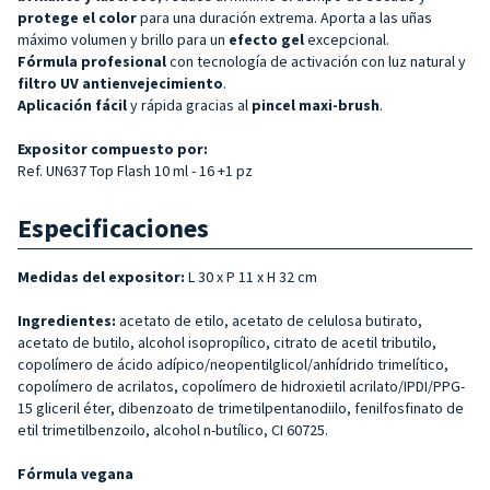
protege el color
para una duración extrema. Aporta a las uñas
máximo volumen y brillo para un
efecto gel
excepcional.
Fórmula profesional
con tecnología de activación con luz natural y
filtro UV antienvejecimiento
.
Aplicación fácil
y rápida gracias al
pincel maxi-brush
.
Expositor compuesto por:
Ref. UN637 Top Flash 10 ml - 16 +1 pz
Especificaciones
Medidas del expositor:
L 30 x P 11 x H 32 cm
Ingredientes:
acetato de etilo, acetato de celulosa butirato,
acetato de butilo, alcohol isopropílico, citrato de acetil tributilo,
copolímero de ácido adípico/neopentilglicol/anhídrido trimelítico,
copolímero de acrilatos, copolímero de hidroxietil acrilato/IPDI/PPG-
15 gliceril éter, dibenzoato de trimetilpentanodiilo, fenilfosfinato de
etil trimetilbenzoilo, alcohol n-butílico, CI 60725.
Fórmula vegana