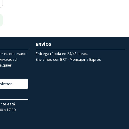
ENVÍOS
ter es necesario
Entrega rápida en 24/48 horas.
rivacidad.
Enviamos con BRT - Mensajería Exprés
alquier
sletter
ente está
0 a 17:30.