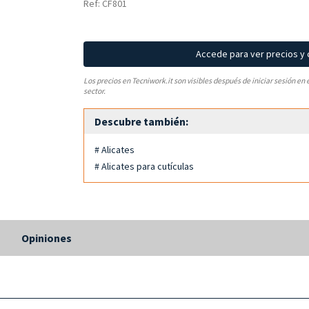
Ref: CF801
Accede para ver precios y
Los precios en Tecniwork.it son visibles después de iniciar sesión en 
sector.
Descubre también:
# Alicates
# Alicates para cutículas
s
Opiniones