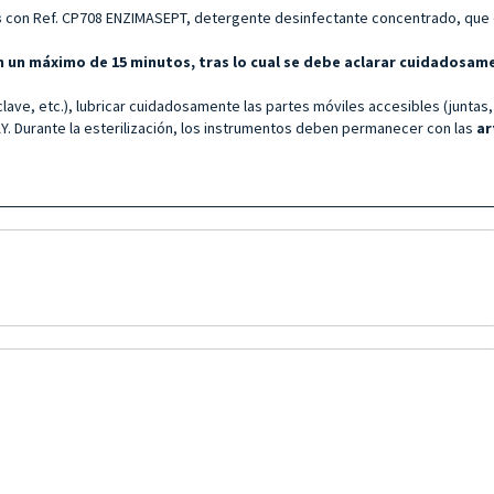
s
con Ref. CP708 ENZIMASEPT, detergente desinfectante concentrado, que de
n un máximo de 15 minutos, tras lo cual se debe aclarar cuidadosam
lave, etc.), lubricar cuidadosamente las partes móviles accesibles (juntas,
 Durante la esterilización, los instrumentos deben permanecer con las
ar