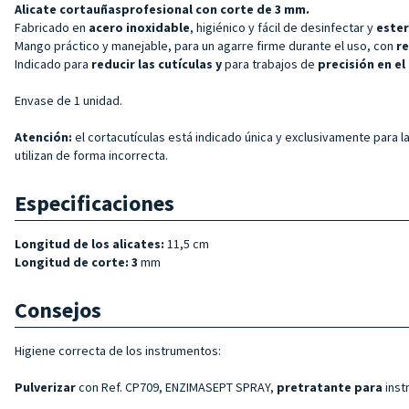
Alicate
cortauñas
profesional
con corte de 3 mm.
Fabricado en
acero inoxidable
, higiénico y fácil de desinfectar y
ester
Mango práctico y manejable, para un agarre firme durante el uso, con
re
Indicado para
reducir las cutículas y
para trabajos de
precisión en el
Envase de 1 unidad.
Atención:
el cortacutículas está indicado única y exclusivamente para la 
utilizan de forma incorrecta.
Especificaciones
Longitud de los alicates:
11,5 cm
Longitud de corte: 3
mm
Consejos
Higiene correcta de los instrumentos:
Pulverizar
con Ref. CP709, ENZIMASEPT SPRAY,
pretratante para
inst