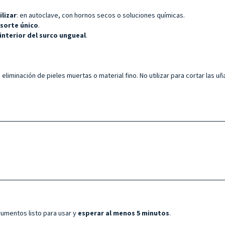
ilizar
: en autoclave, con hornos secos o soluciones químicas.
sorte único
.
 interior del surco ungueal
.
eliminación de pieles muertas o material fino. No utilizar para cortar las u
rumentos listo para usar y
esperar al menos 5 minutos
.