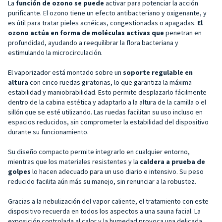
La
función de ozono se puede
activar para potenciar la acción
purificante. El ozono tiene un efecto antibacteriano y oxigenante, y
es útil para tratar pieles acnéicas, congestionadas o apagadas.
El
ozono actúa
en forma
de moléculas activas que
penetran en
profundidad, ayudando a reequilibrar la flora bacteriana y
estimulando la microcirculación.
El vaporizador está montado sobre un
soporte regulable en
altura
con cinco ruedas giratorias, lo que garantiza la máxima
estabilidad y maniobrabilidad. Esto permite desplazarlo fácilmente
dentro de la cabina estética y adaptarlo a la altura de la camilla o el
sillón que se esté utilizando. Las ruedas facilitan su uso incluso en
espacios reducidos, sin comprometer la estabilidad del dispositivo
durante su funcionamiento.
Su diseño compacto permite integrarlo en cualquier entorno,
mientras que los materiales resistentes y la
caldera a prueba de
golpes
lo hacen adecuado para un uso diario e intensivo. Su peso
reducido facilita aún más su manejo, sin renunciar a la robustez.
Gracias a la nebulización del vapor caliente, el tratamiento con este
dispositivo recuerda en todos los aspectos a una sauna facial. La
exposición controlada al calor y la humedad provoca una delicada