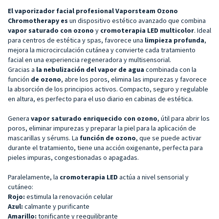
El vaporizador facial profesional Vaporsteam Ozono
Chromotherapy es
un dispositivo estético avanzado que combina
vapor saturado con ozono
y
cromoterapia LED multicolor
. Ideal
para centros de estética y spas, favorece una
limpieza profunda
,
mejora la microcirculación cutánea y convierte cada tratamiento
facial en una experiencia regeneradora y multisensorial.
Gracias a
la nebulización del vapor de agua
combinada con la
función
de ozono
, abre los poros, elimina las impurezas y favorece
la absorción de los principios activos. Compacto, seguro y regulable
en altura, es perfecto para el uso diario en cabinas de estética.
Genera
vapor saturado enriquecido con ozono
, útil para abrir los
poros, eliminar impurezas y preparar la piel para la aplicación de
mascarillas y sérums. La
función de ozono
, que se puede activar
durante el tratamiento, tiene una acción oxigenante, perfecta para
pieles impuras, congestionadas o apagadas.
Paralelamente, la
cromoterapia LED
actúa a nivel sensorial y
cutáneo:
Rojo:
estimula la renovación celular
Azul:
calmante y purificante
Amarillo:
tonificante y reequilibrante