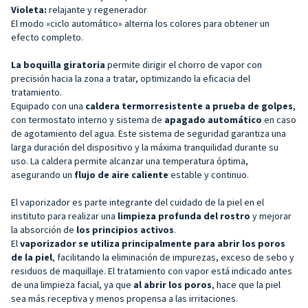
Violeta:
relajante y regenerador
El modo «ciclo automático» alterna los colores para obtener un
efecto completo.
La boquilla giratoria
permite dirigir el chorro de vapor con
precisión hacia la zona a tratar, optimizando la eficacia del
tratamiento.
Equipado con una
caldera termorresistente a prueba de golpes
,
con termostato interno y sistema de
apagado automático
en caso
de agotamiento del agua. Este sistema de seguridad garantiza una
larga duración del dispositivo y la máxima tranquilidad durante su
uso. La caldera permite alcanzar una temperatura óptima,
asegurando un
flujo de aire caliente
estable y continuo.
El vaporizador es parte integrante del cuidado de la piel en el
instituto para realizar una
limpieza profunda del rostro
y mejorar
la absorción de
los principios activos
.
El
vaporizador se
utiliza principalmente para abrir los poros
de la piel
, facilitando la eliminación de impurezas, exceso de sebo y
residuos de maquillaje. El tratamiento con vapor está indicado antes
de una limpieza facial, ya que
al abrir los poros
, hace que la piel
sea más receptiva y menos propensa a las irritaciones.