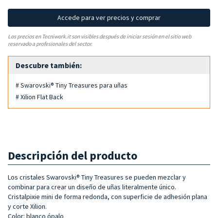
Accede para ver precios y comprar
Los precios en Tecniwork.it son visibles después de iniciar sesión en el sitio web
reservado a profesionales del sector.
Descubre también:
# Swarovski® Tiny Treasures para uñas
# Xilion Flat Back
Descripción del producto
Los cristales Swarovski® Tiny Treasures se pueden mezclar y
combinar para crear un diseño de uñas literalmente único.
Cristalpixie mini de forma redonda, con superficie de adhesión plana
y corte Xilion.
Color: blanco ópalo