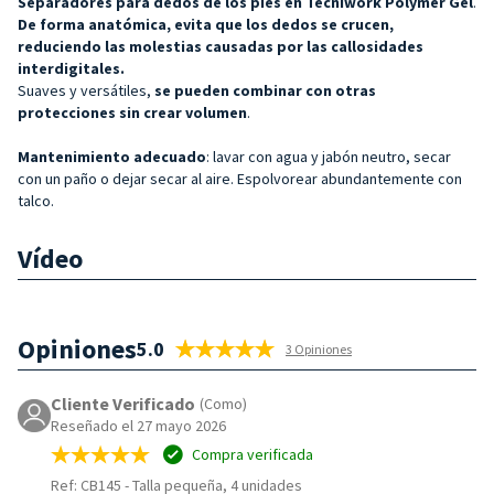
Separadores para dedos de los pies en Tecniwork Polymer Gel
.
De forma anatómica, evita que los dedos se crucen,
reduciendo las molestias causadas por las callosidades
interdigitales.
Suaves y versátiles,
se pueden combinar con otras
protecciones sin crear volumen
.
Mantenimiento adecuado
: lavar con agua y jabón neutro, secar
con un paño o dejar secar al aire. Espolvorear abundantemente con
talco.
Vídeo
Opiniones
5.0
3 Opiniones
Cliente Verificado
(Como)
Reseñado el 27 mayo 2026
Compra verificada
Ref: CB145
-
Talla pequeña, 4 unidades