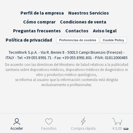
Perfil de la empresa
Nuestros Servicios
Cómo comprar
Condiciones de venta
Preguntas frecuentes
Contactos
Aviso legal
Política de privacidad
Preferencias de cookies
TecniWork S.p.A. - Via R. Benini 8 - 50013 Campi Bisenzio (Firenze) -
ITALY - Tel: +39 055.8991.71 - Fax: +39 055.8991.801 - P.IVA: 01812000485
De acuerdo con las directrices del Ministerio de Salud relativas a la publicidad
sanitaria sobre dispositivos médicos, dispositivos médicos de diagnóstico in
vitro y productos médico-quirúrgicos,
se informa al usuario que la información contenida está dirigida
exclusivamente a profesionales.
Aviso en el momento de la recogida
Acceder
Favoritos
Compra rápida
€ 0,00