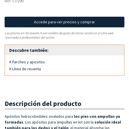
Ref: CO290
Accede para ver precios y comprar
Los precios en Tecniwork.it son visibles después de iniciar sesión en el sitio web
reservado a profesionales del sector.
Descubre también:
# Parches y apositos
# Línea de reventa
Descripción del producto
Apósitos hidrocoloidales ovalados para
los pies con ampollas ya
formadas
. Los apósitos para ampollas en kit son la
solución ideal
también para los dedos y el talón
: el material absorbe las