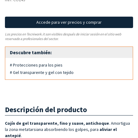
Accede para ver precios y comprar
Los precios en Tecniwork.it son visibles después de iniciar sesión en el sitio web
reservado a profesionales del sector.
Descubre también:
# Protecciones para los pies
# Gel transparente y gel con tejido
Descripción del producto
Cojín de gel transparente, fino y suave, antichoque
. Amortigua
la zona metatarsiana absorbiendo los golpes, para
aliviar el
antepié
.