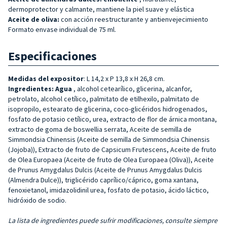
dermoprotector y calmante, mantiene la piel suave y elástica
Aceite de oliva:
con acción reestructurante y antienvejecimiento
Formato envase individual de 75 ml.
Especificaciones
Medidas del expositor
: L 14,2 x P 13,8 x H 26,8 cm.
Ingredientes: Agua
, alcohol cetearílico, glicerina, alcanfor,
petrolato, alcohol cetílico, palmitato de etilhexilo, palmitato de
isopropilo, estearato de glicerina, coco-glicéridos hidrogenados,
fosfato de potasio cetílico, urea, extracto de flor de árnica montana,
extracto de goma de boswellia serrata, Aceite de semilla de
Simmondsia Chinensis (Aceite de semilla de Simmondsia Chinensis
(Jojoba)), Extracto de fruto de Capsicum Frutescens, Aceite de fruto
de Olea Europaea (Aceite de fruto de Olea Europaea (Oliva)), Aceite
de Prunus Amygdalus Dulcis (Aceite de Prunus Amygdalus Dulcis
(Almendra Dulce)), triglicérido caprílico/cáprico, goma xantana,
fenoxietanol, imidazolidinil urea, fosfato de potasio, ácido láctico,
hidróxido de sodio.
La lista de ingredientes puede sufrir modificaciones, consulte siempre