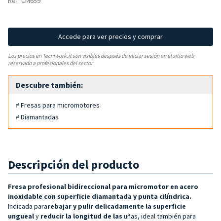
Ref: CM659
Accede para ver precios y comprar
Los precios en Tecniwork.it son visibles después de iniciar sesión en el sitio web
reservado a profesionales del sector.
Descubre también:
# Fresas para micromotores
# Diamantadas
Descripción del producto
Fresa profesional bidireccional para micromotor en acero
inoxidable con superficie diamantada y punta cilíndrica.
Indicada para
rebajar y pulir delicadamente la superficie
ungueal
y
reducir la longitud de las
uñas, ideal también para