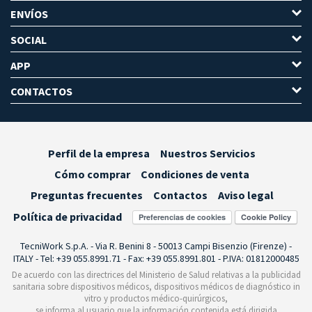
ENVÍOS
SOCIAL
APP
CONTACTOS
Perfil de la empresa
Nuestros Servicios
Cómo comprar
Condiciones de venta
Preguntas frecuentes
Contactos
Aviso legal
Política de privacidad
Preferencias de cookies
TecniWork S.p.A. - Via R. Benini 8 - 50013 Campi Bisenzio (Firenze) -
ITALY - Tel: +39 055.8991.71 - Fax: +39 055.8991.801 - P.IVA: 01812000485
De acuerdo con las directrices del Ministerio de Salud relativas a la publicidad
sanitaria sobre dispositivos médicos, dispositivos médicos de diagnóstico in
vitro y productos médico-quirúrgicos,
se informa al usuario que la información contenida está dirigida