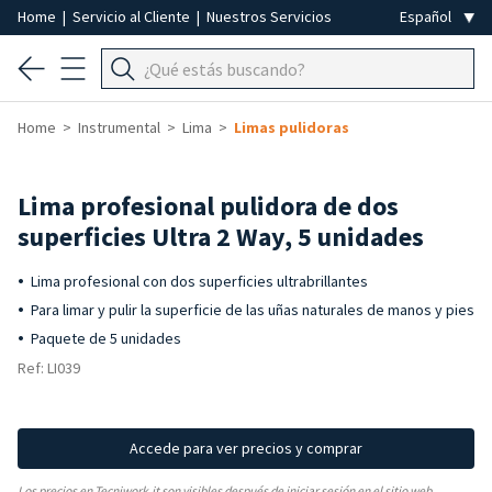
Home
|
Servicio al Cliente
|
Nuestros Servicios
Home
Instrumental
Lima
Limas pulidoras
Lima profesional pulidora de dos
superficies Ultra 2 Way, 5 unidades
Lima profesional con dos superficies ultrabrillantes
Para limar y pulir la superficie de las uñas naturales de manos y pies
Paquete de 5 unidades
Ref: LI039
Accede para ver precios y comprar
Los precios en Tecniwork.it son visibles después de iniciar sesión en el sitio web