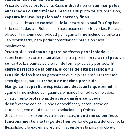
Pinza de calidad profesional
Rubis
indicada para eliminar pelos
encarnados o subcutáneos
.
Gracias a su punta de alta precisión,
captura incluso los pelos más cortos y finos
.
Las pinzas de acero inoxidable de la línea profesional Pro-Grip han
sido diseñadas por Rubis en colaboración con esteticistas. Por eso
ofrecen la máxima comodidad y un agarre firme incluso durante un
uso prolongado, para poder controlar con precisión cada
movimiento.
Pinza profesional con
un agarre perfecto y
controlado
,
sus
superficies de corte están afiladas para permitir
extraer el pelo sin
cortarlo.
Las puntas se cierran de forma precisa y perfecta. El
cierre perfecto de la punta
, el
corte de alta precisión
y la
tensión de los brazos
garantizan que la pinza esté ligeramente
amortiguada, para un
trabajo de máxima precisión
.
Mango con superficie especial antideslizante que
permite un
agarre firme incluso con guantes o manos húmedas o mojadas.
, instrumento profesional de
acero quirúrgico
, puede
desinfectarse con soluciones específicas y esterilizarse en
autoclave, con estufas secas o soluciones químicas.
Gracias a sus excelentes características,
mantiene su perfecto
funcionamiento a lo largo del tiempo
. La elegancia del diseño, la
flexibilidad y la extrema precisión hacen de esta pinza un objeto