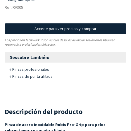
Ref: RV305
Accede para ver precios y comprar
Los precios en Tecniwork.it son visibles después de iniciar sesión en el sitio web
reservado a profesionales del sector.
Descubre también:
# Pinzas profesionales
# Pinzas de punta afilada
Descripción del producto
Pinza de acero inoxidable Rubis Pro-Grip para
pelos
subcutáneos con
punta afilada
.