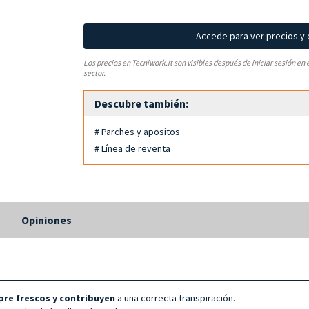
Accede para ver precios y
Los precios en Tecniwork.it son visibles después de iniciar sesión en 
sector.
Descubre también:
# Parches y apositos
# Línea de reventa
s
Opiniones
pre frescos y contribuyen
a una correcta transpiración.