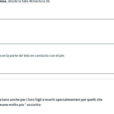
inua
, desde la talla 46 hasta la 36.
on la parte de tela en contacto con el pie.
tano anche per i loro figli e mariti specialmentein per quelli che
imane molto piu ' asciutto.