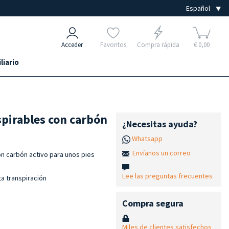
Acceder
Favoritos
Compra rápida
€ 0,00
liario
spirables con carbón
¿Necesitas ayuda?
Whatsapp
Envíanos un correo
on carbón activo para unos pies
Lee las preguntas frecuentes
a transpiración
Compra segura
Miles de clientes satisfechos