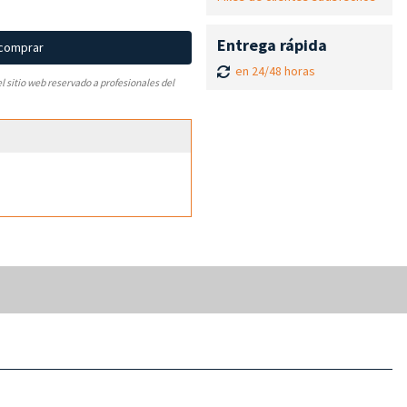
Entrega rápida
 comprar
en 24/48 horas
el sitio web reservado a profesionales del