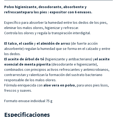
Polvo
higienizante, desodorante, absorbente y
refrescante
para los pies
: expositor con 6 envases.
Específico para absorber la humedad entre los dedos de los pies,
eliminar los malos olores, higienizar y refrescar.
Controla los olores y regula la transpiración interdigital.
El talco, el caolín
y
el almidón de arroz
(de fuerte acción
absorbente) regulan la humedad que se forma en el calzado y entre
los dedos.
El aceite de árbol de té
(higienizante y antibacteriano) y
el aceite
esencial de menta piperita
(desodorante e higienizante),
combinados con principios activos refrescantes y antimicrobianos,
contrarrestan y ralentizan la formación del sustrato bacteriano
responsable de los malos olores.
Fórmula enriquecida con
aloe vera en polvo
, para unos pies lisos,
frescos y suaves.
Formato envase individual 75 g
Especificaciones