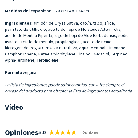
Medidas del expositor
: L 20 x P 14 x H 24 cm.
Ingredientes
: almidón de Oryza Sativa, caolín, talco, sílice,
palmitato de etilhexilo, aceite de hoja de Melaleuca Alternifolia,
aceite de Mentha Piperita, jugo de hoja de Aloe Barbadensis, sodio
usnato, lactato de mentilo, propilenglicol, aceite de ricino
hidrogenado Peg-40, PPG-26-Buteth-26, Aqua, Menthol, Limonene,
Camphor, Pinene, Beta-Caryiophyllene, Linalool, Geraniol, Terpineol,
Alpha-Terpinene, Terpinolene.
Fórmula
vegana
La lista de ingredientes puede sufrir cambios, consulte siempre el
envase del producto para obtener la lista de ingredientes actualizada.
Vídeo
Opiniones
5.0
4 Opiniones