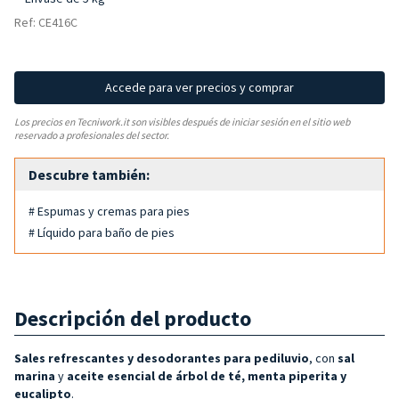
Ref: CE416C
Accede para ver precios y comprar
Los precios en Tecniwork.it son visibles después de iniciar sesión en el sitio web
reservado a profesionales del sector.
Descubre también:
# Espumas y cremas para pies
# Líquido para baño de pies
Descripción del producto
Sales refrescantes y desodorantes para pediluvio
, con
sal
marina
y
aceite esencial de árbol de té, menta piperita y
eucalipto
.