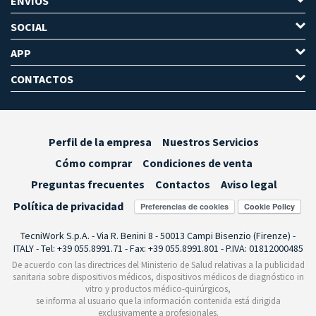
ENVÍOS
SOCIAL
APP
CONTACTOS
Perfil de la empresa
Nuestros Servicios
Cómo comprar
Condiciones de venta
Preguntas frecuentes
Contactos
Aviso legal
Política de privacidad
Preferencias de cookies
TecniWork S.p.A. - Via R. Benini 8 - 50013 Campi Bisenzio (Firenze) -
ITALY - Tel: +39 055.8991.71 - Fax: +39 055.8991.801 - P.IVA: 01812000485
De acuerdo con las directrices del Ministerio de Salud relativas a la publicidad
sanitaria sobre dispositivos médicos, dispositivos médicos de diagnóstico in
vitro y productos médico-quirúrgicos,
se informa al usuario que la información contenida está dirigida
exclusivamente a profesionales.