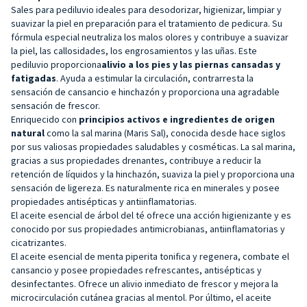
Sales para pediluvio ideales para desodorizar, higienizar, limpiar y
suavizar la piel en preparación para el tratamiento de pedicura. Su
fórmula especial neutraliza los malos olores y contribuye a suavizar
la piel, las callosidades, los engrosamientos y las uñas. Este
pediluvio proporciona
alivio a los pies y las piernas cansadas y
fatigadas
. Ayuda a estimular la circulación, contrarresta la
sensación de cansancio e hinchazón y proporciona una agradable
sensación de frescor.
Enriquecido con
principios activos e ingredientes de origen
natural
como la sal marina (Maris Sal), conocida desde hace siglos
por sus valiosas propiedades saludables y cosméticas. La sal marina,
gracias a sus propiedades drenantes, contribuye a reducir la
retención de líquidos y la hinchazón, suaviza la piel y proporciona una
sensación de ligereza. Es naturalmente rica en minerales y posee
propiedades antisépticas y antiinflamatorias.
El aceite esencial de árbol del té ofrece una acción higienizante y es
conocido por sus propiedades antimicrobianas, antiinflamatorias y
cicatrizantes.
El aceite esencial de menta piperita tonifica y regenera, combate el
cansancio y posee propiedades refrescantes, antisépticas y
desinfectantes. Ofrece un alivio inmediato de frescor y mejora la
microcirculación cutánea gracias al mentol. Por último, el aceite