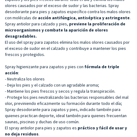
olores causados por el exceso de sudor y las bacterias. Spray
desodorante para pies y zapatos específico contra los malos olores
con moléculas de
acción antifúngica, antiséptica y astringente
.
Spray antiolor para calzado y pies,
previene la proliferación de
microorganismos y combate la aparición de olores
desagradables.
El uso del spray para zapatos elimina los malos olores causados por
el exceso de sudor en el calzado y contribuye a mantener los pies
frescos y protegidos.
Spray higienizante para zapatos y pies con
fórmula de triple
acción
:
- Neutraliza los olores
- Deja los pies y el calzado con un agradable aroma;
- Mantiene los pies frescos y secos y regula la transpiración.
- Protege los pies neutralizando las bacterias responsables del mal
olor, previniendo eficazmente su formación durante todo el día;
Spray desodorante para zapatos y pies, indicado también para
quienes practican deporte, ideal también para quienes frecuentan
saunas, piscinas y duchas de uso común.
El spray antiolor para pies y zapatos es
práctico y fácil de usar y
no deja residuos
.