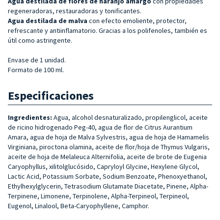
Agua destilada de flores de naranjo amargo
con propiedades
regeneradoras, restauradoras y tonificantes.
Agua destilada de malva
con efecto emoliente, protector,
refrescante y antiinflamatorio. Gracias a los polifenoles, también es
útil como astringente.
Envase de 1 unidad.
Formato de 100 ml.
Especificaciones
Ingredientes:
Agua, alcohol desnaturalizado, propilenglicol, aceite
de ricino hidrogenado Peg-40, agua de flor de Citrus Aurantium
Amara, agua de hoja de Malva Sylvestris, agua de hoja de Hamamelis
Virginiana, piroctona olamina, aceite de flor/hoja de Thymus Vulgaris,
aceite de hoja de Melaleuca Alternifolia, aceite de brote de Eugenia
Caryophyllus, xilitolglucósido, Capryloyl Glycine, Hexylene Glycol,
Lactic Acid, Potassium Sorbate, Sodium Benzoate, Phenoxyethanol,
Ethylhexylglycerin, Tetrasodium Glutamate Diacetate, Pinene, Alpha-
Terpinene, Limonene, Terpinolene, Alpha-Terpineol, Terpineol,
Eugenol, Linalool, Beta-Caryophyllene, Camphor.