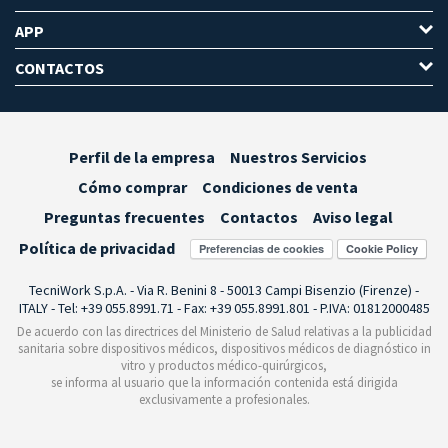
APP
CONTACTOS
Perfil de la empresa
Nuestros Servicios
Cómo comprar
Condiciones de venta
Preguntas frecuentes
Contactos
Aviso legal
Política de privacidad
Preferencias de cookies
TecniWork S.p.A. - Via R. Benini 8 - 50013 Campi Bisenzio (Firenze) -
ITALY - Tel: +39 055.8991.71 - Fax: +39 055.8991.801 - P.IVA: 01812000485
De acuerdo con las directrices del Ministerio de Salud relativas a la publicidad
sanitaria sobre dispositivos médicos, dispositivos médicos de diagnóstico in
vitro y productos médico-quirúrgicos,
se informa al usuario que la información contenida está dirigida
exclusivamente a profesionales.