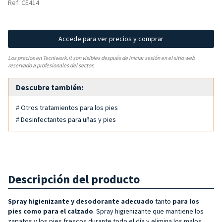
Ref: CE414
Accede para ver precios y comprar
Los precios en Tecniwork.it son visibles después de iniciar sesión en el sitio web
reservado a profesionales del sector.
Descubre también:
# Otros tratamientos para los pies
# Desinfectantes para uñas y pies
Descripción del producto
Spray higienizante y desodorante adecuado
tanto
para los
pies como para el calzado
. Spray higienizante que mantiene los
zapatos y los pies frescos durante todo el día y elimina los malos